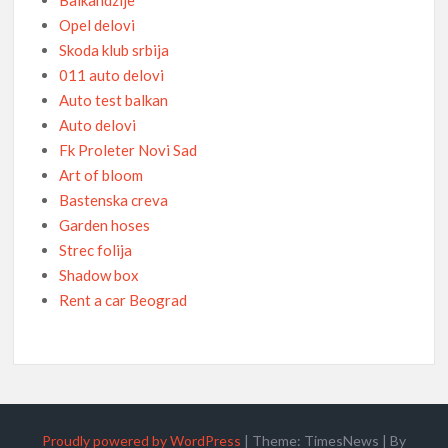
Opel delovi
Skoda klub srbija
011 auto delovi
Auto test balkan
Auto delovi
Fk Proleter Novi Sad
Art of bloom
Bastenska creva
Garden hoses
Strec folija
Shadow box
Rent a car Beograd
Proudly powered by WordPress
|
Theme: TimesNews
|
By