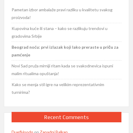
Pametan izbor ambalaže pravi razliku u kvalitetu svakog
proizvoda!
Kupovina kuće ili stana – kako se razlikuju trendovi u
gradovima Srbije
Beograd noću: prvi izlazak koji lako preraste u priču za
pamćenje
Novi Sad pruža mirniji ritam kada se svakodnevica ispuni
malim ritualima opuštanja!
Kako se menja stil igre na velikim reprezentativnim
turnirima?
Recent Comments
DuefHoodo
on
Zapadni Balkan