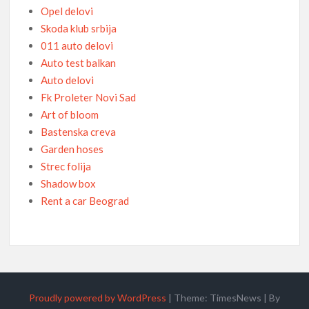
Opel delovi
Skoda klub srbija
011 auto delovi
Auto test balkan
Auto delovi
Fk Proleter Novi Sad
Art of bloom
Bastenska creva
Garden hoses
Strec folija
Shadow box
Rent a car Beograd
Proudly powered by WordPress
|
Theme: TimesNews
|
By