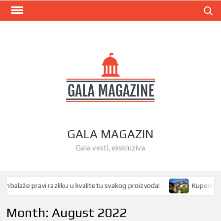
Skip
Search
to
content
GALA MAGAZIN
Gala vesti, ekskluziva
laže pravi razliku u kvalitetu svakog proizvoda!
Kupovina kuće
Month:
August 2022