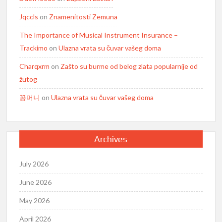
Jqccls
on
Znamenitosti Zemuna
The Importance of Musical Instrument Insurance –
Trackimo
on
Ulazna vrata su čuvar vašeg doma
Charqxrm
on
Zašto su burme od belog zlata popularnije od
žutog
꽁머니
on
Ulazna vrata su čuvar vašeg doma
Archives
July 2026
June 2026
May 2026
April 2026