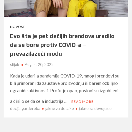
NOVOSTI
Evo šta je pet dečijih brendova uradilo
da se bore protiv COVID-a –
prevazilazeći modu
stijak
August 20, 2022
Kada je udarila pandemija COVID-19, mnogi brendovi su
bili primorani da zaustave proizvodnju ili barem ozbiljno
ograniče aktivnosti. Profit je opao, poslovi su izgubljeni,
a činilo se da cela industrija …
READ MORE
decija garderoba
jakne za decake
jakne za devojcice