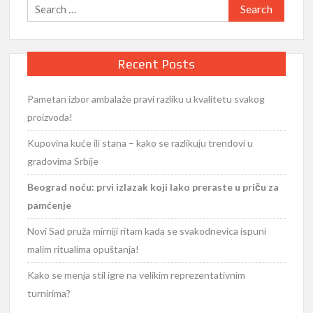
Search
for:
Recent Posts
Pametan izbor ambalaže pravi razliku u kvalitetu svakog
proizvoda!
Kupovina kuće ili stana – kako se razlikuju trendovi u
gradovima Srbije
Beograd noću: prvi izlazak koji lako preraste u priču za
pamćenje
Novi Sad pruža mirniji ritam kada se svakodnevica ispuni
malim ritualima opuštanja!
Kako se menja stil igre na velikim reprezentativnim
turnirima?