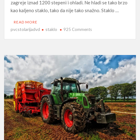
zagreje iznad 1200 stepeni i ohladi. Ne hladi se tako brzo
kao kaljeno staklo, tako da nije tako snažno. Staklo …
READ MORE
pvcstolarijadvd
staklo
on
925 Comments
Ojačano
staklo