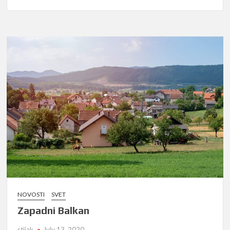
Turizam
nakon
pandemi
NOVOSTI
SVET
Zapadni Balkan
stijak
July 13, 2020