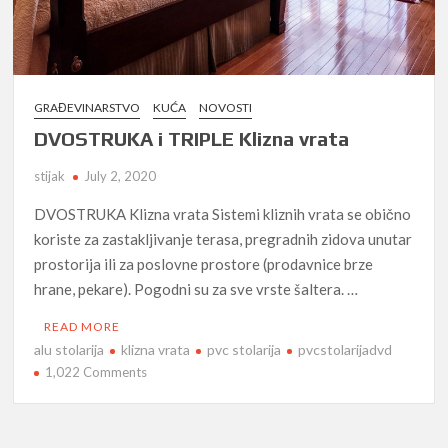
GRAĐEVINARSTVO
KUĆA
NOVOSTI
DVOSTRUKA i TRIPLE Klizna vrata
stijak
July 2, 2020
DVOSTRUKA Klizna vrata Sistemi kliznih vrata se obično
koriste za zastakljivanje terasa, pregradnih zidova unutar
prostorija ili za poslovne prostore (prodavnice brze
hrane, pekare). Pogodni su za sve vrste šaltera. …
READ MORE
alu stolarija
klizna vrata
pvc stolarija
pvcstolarijadvd
on
1,022 Comments
DVOSTRUKA
i
TRIPLE