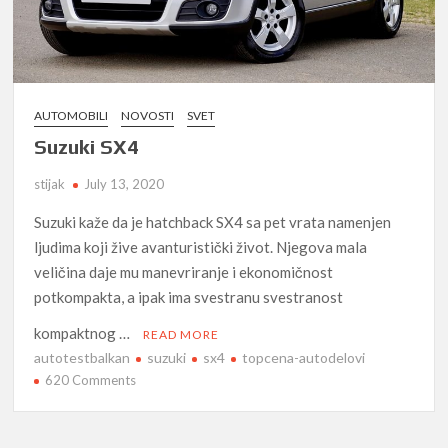
AUTOMOBILI
NOVOSTI
SVET
Suzuki SX4
stijak
July 13, 2020
Suzuki kaže da je hatchback SX4 sa pet vrata namenjen
ljudima koji žive avanturistički život. Njegova mala
veličina daje mu manevriranje i ekonomičnost
potkompakta, a ipak ima svestranu svestranost
kompaktnog …
READ MORE
autotestbalkan
suzuki
sx4
topcena-autodelovi
on
620 Comments
Suzuki
SX4