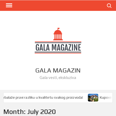
Skip
Search
to
content
GALA MAGAZIN
Gala vesti, ekskluziva
že pravi razliku u kvalitetu svakog proizvoda!
Kupovina kuće i
Month:
July 2020