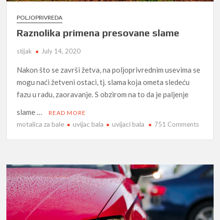
POLJOPRIVREDA
Raznolika primena presovane slame
stijak
July 14, 2020
Nakon što se završi žetva, na poljoprivrednim usevima se
mogu naći žetveni ostaci, tj. slama koja ometa sledeću
fazu u radu, zaoravanje. S obzirom na to da je paljenje
slame …
READ MORE
motalica za bale
uvijac bala
uvijaci bala
on
751 Comments
Raznoli
primen
presov
slame