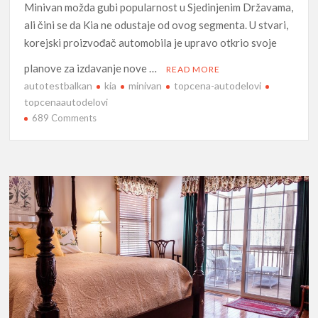
Minivan možda gubi popularnost u Sjedinjenim Državama,
ali čini se da Kia ne odustaje od ovog segmenta. U stvari,
korejski proizvođač automobila je upravo otkrio svoje
planove za izdavanje nove …
READ MORE
autotestbalkan
kia
minivan
topcena-autodelovi
topcenaautodelovi
on
689 Comments
Kia
predstavila
planove
za
novi
Minivan
Sedona