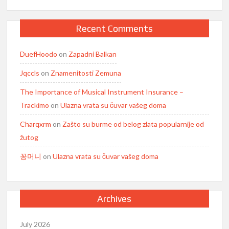
Recent Comments
DuefHoodo
on
Zapadni Balkan
Jqccls
on
Znamenitosti Zemuna
The Importance of Musical Instrument Insurance –
Trackimo
on
Ulazna vrata su čuvar vašeg doma
Charqxrm
on
Zašto su burme od belog zlata popularnije od
žutog
꽁머니
on
Ulazna vrata su čuvar vašeg doma
Archives
July 2026