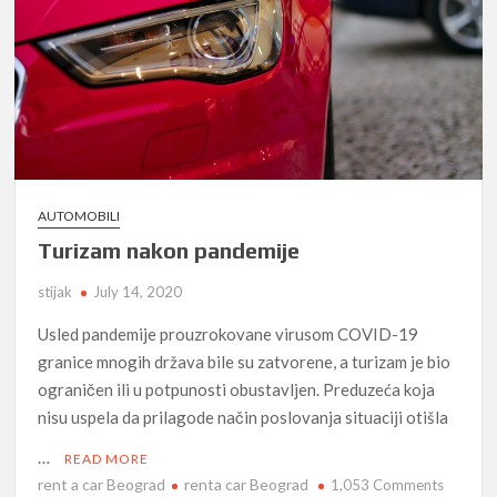
AUTOMOBILI
Turizam nakon pandemije
stijak
July 14, 2020
Usled pandemije prouzrokovane virusom COVID-19
granice mnogih država bile su zatvorene, a turizam je bio
ograničen ili u potpunosti obustavljen. Preduzeća koja
nisu uspela da prilagode način poslovanja situaciji otišla
…
READ MORE
rent a car Beograd
renta car Beograd
on
1,053 Comments