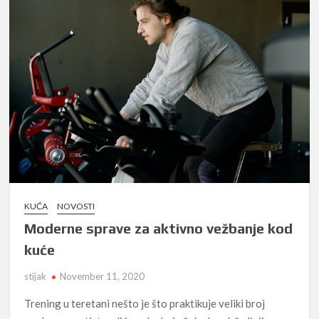
KUĆA
NOVOSTI
Moderne sprave za aktivno vežbanje kod
kuće
stijak
November 11, 2020
Trening u teretani nešto je što praktikuje veliki broj