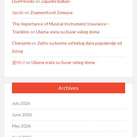
DuefHoodo
on
Zapadni Balkan
Jqccls
on
Znamenitosti Zemuna
The Importance of Musical Instrument Insurance –
Trackimo
on
Ulazna vrata su čuvar vašeg doma
Charqxrm
on
Zašto su burme od belog zlata popularnije od
žutog
꽁머니
on
Ulazna vrata su čuvar vašeg doma
Archives
July 2026
June 2026
May 2026