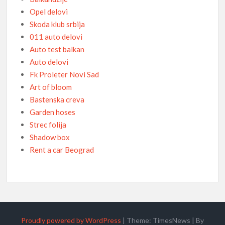
Opel delovi
Skoda klub srbija
011 auto delovi
Auto test balkan
Auto delovi
Fk Proleter Novi Sad
Art of bloom
Bastenska creva
Garden hoses
Strec folija
Shadow box
Rent a car Beograd
Proudly powered by WordPress
|
Theme: TimesNews
|
By