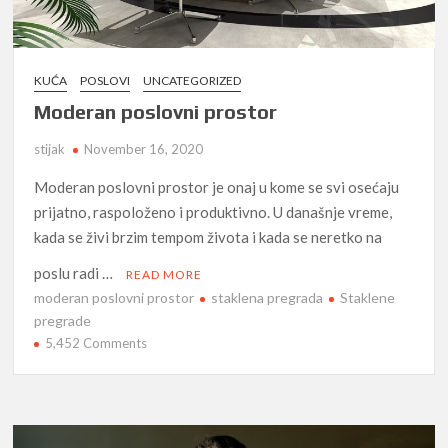
KUĆA
POSLOVI
UNCATEGORIZED
Moderan poslovni prostor
stijak
November 16, 2020
Moderan poslovni prostor je onaj u kome se svi osećaju
prijatno, raspoloženo i produktivno. U današnje vreme,
kada se živi brzim tempom života i kada se neretko na
poslu radi …
READ MORE
moderan poslovni prostor
staklena pregrada
Staklene
pregrade
on
5,452 Comments
Moderan
poslovni
prostor