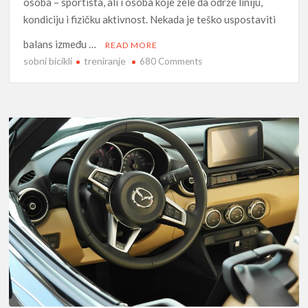
osoba – sportista, ali i osoba koje žele da održe liniju,
kondiciju i fizičku aktivnost. Nekada je teško uspostaviti
balans između …
READ MORE
sobni bicikli
treniranje
on
680 Comments
Moderne
sprave
za
aktivno
vežbanje
kod
kuće