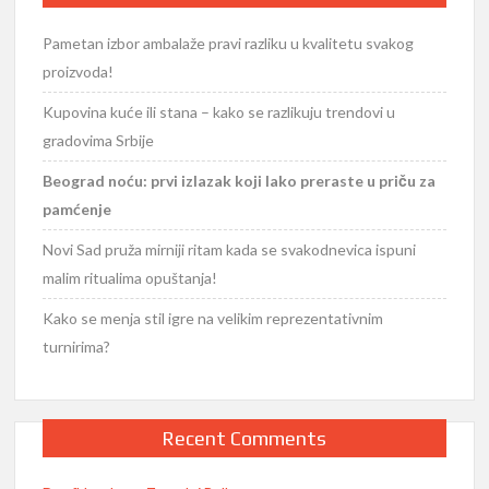
Pametan izbor ambalaže pravi razliku u kvalitetu svakog
proizvoda!
Kupovina kuće ili stana – kako se razlikuju trendovi u
gradovima Srbije
Beograd noću: prvi izlazak koji lako preraste u priču za
pamćenje
Novi Sad pruža mirniji ritam kada se svakodnevica ispuni
malim ritualima opuštanja!
Kako se menja stil igre na velikim reprezentativnim
turnirima?
Recent Comments