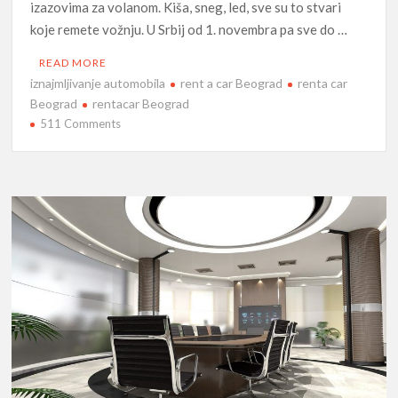
izazovima za volanom. Kiša, sneg, led, sve su to stvari
koje remete vožnju. U Srbij od 1. novembra pa sve do …
READ MORE
iznajmljivanje automobila
rent a car Beograd
renta car
Beograd
rentacar Beograd
on
511 Comments
Obavezna
zimska
oprema