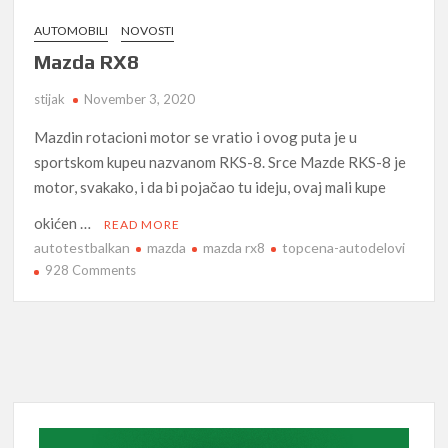
AUTOMOBILI
NOVOSTI
Mazda RX8
stijak
November 3, 2020
Mazdin rotacioni motor se vratio i ovog puta je u
sportskom kupeu nazvanom RKS-8. Srce Mazde RKS-8 je
motor, svakako, i da bi pojačao tu ideju, ovaj mali kupe
okićen …
READ MORE
autotestbalkan
mazda
mazda rx8
topcena-autodelovi
on
928 Comments
Mazda
RX8