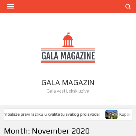
Skip
Search
to
content
GALA MAGAZIN
Gala vesti, ekskluziva
laže pravi razliku u kvalitetu svakog proizvoda!
Kupovina kuć
Month:
November 2020