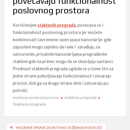
povećavaju funkcionalnost
poslovnog prostora
Korišćenjem
staklenih pregrada
, povećava se i
funkcionalnost poslovnog prostora jer možete
kombinovati savremene open space kancelarije gde
zaposleni mogu zajedno da rade i sarađuju, sa
zatvorenim, privatnim kancelarijama pregrađenim
staklom gde na primer mogu da se obavljaju sastanci.
Prednost staklenih pregrada ogleda se u tome što sa
jedne strane poboljšavaju funkcionalnost i otvaraju
prostor, dok ga sa druge strane dele i zatvaraju po
potrebi.
moderan poslovni prostor
staklena pregrada
Staklene pregrade
Post
MODERNE SPRAVE ZA AKTIVNO VEŽBANJE KOD KUĆE