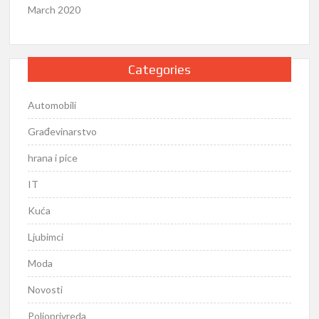
March 2020
Categories
Automobili
Građevinarstvo
hrana i pice
IT
Kuća
Ljubimci
Moda
Novosti
Poljoprivreda