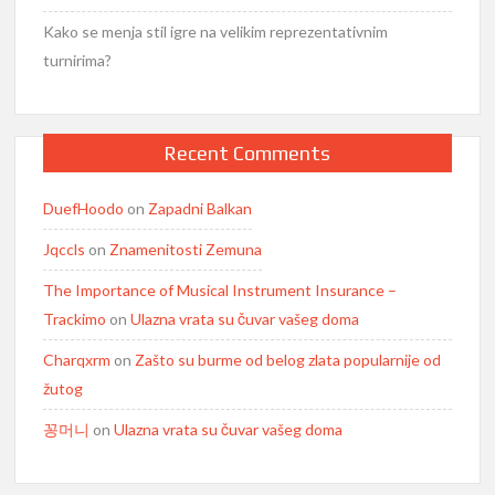
Kako se menja stil igre na velikim reprezentativnim
turnirima?
Recent Comments
DuefHoodo
on
Zapadni Balkan
Jqccls
on
Znamenitosti Zemuna
The Importance of Musical Instrument Insurance –
Trackimo
on
Ulazna vrata su čuvar vašeg doma
Charqxrm
on
Zašto su burme od belog zlata popularnije od
žutog
꽁머니
on
Ulazna vrata su čuvar vašeg doma