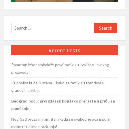
Search
for:
Recent Posts
Pametan izbor ambalaže pravi razliku u kvalitetu svakog
proizvoda!
Kupovina kuće ili stana – kako se razlikuju trendovi u
gradovima Srbije
Beograd noću: prvi izlazak koji lako preraste u priču za
pamćenje
Novi Sad pruža mirniji ritam kada se svakodnevica ispuni
malim ritualima opuštanja!