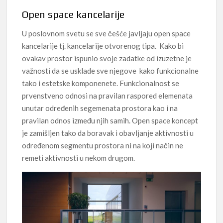
Open space kancelarije
U poslovnom svetu se sve češće javljaju open space
kancelarije tj. kancelarije otvorenog tipa. Kako bi
ovakav prostor ispunio svoje zadatke od izuzetne je
važnosti da se usklade sve njegove kako funkcionalne
tako i estetske komponenete. Funkcionalnost se
prvenstveno odnosi na pravilan raspored elemenata
unutar određenih segemenata prostora kao i na
pravilan odnos između njih samih. Open space koncept
je zamišljen tako da boravak i obavljanje aktivnosti u
određenom segmentu prostora ni na koji način ne
remeti aktivnosti u nekom drugom.