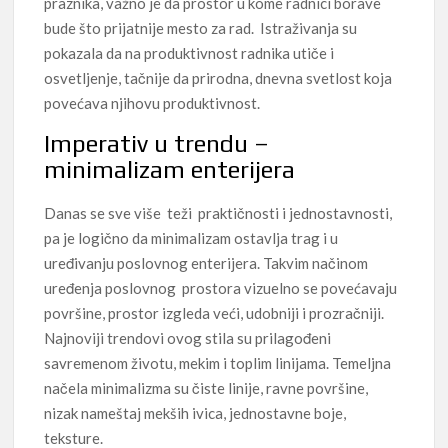
praznika, važno je da prostor u kome radnici borave
bude što prijatnije mesto za rad. Istraživanja su
pokazala da na produktivnost radnika utiče i
osvetljenje, tačnije da prirodna, dnevna svetlost koja
povećava njihovu produktivnost.
Imperativ u trendu –
minimalizam enterijera
Danas se sve više teži praktičnosti i jednostavnosti,
pa je logično da minimalizam ostavlja trag i u
uređivanju poslovnog enterijera. Takvim načinom
uređenja poslovnog prostora vizuelno se povećavaju
površine, prostor izgleda veći, udobniji i prozračniji.
Najnoviji trendovi ovog stila su prilagođeni
savremenom životu, mekim i toplim linijama. Temeljna
načela minimalizma su čiste linije, ravne površine,
nizak nameštaj mekših ivica, jednostavne boje,
teksture.