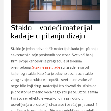
Staklo – vodeći materijal
kada je u pitanju dizajn
Staklo je jedan od vodećih materijala kada je u pitanju
savremeni dizajn poslovnih prostora. Sve veći broj
firmi svoje kancelarije pregrađuje staklenim
pregradama.
Staklne pregrade
su izrađene su od
kaljenog stakla. Kao što je odavno poznato, staklo
zbog svoje strukture propušta svetlosne zrake više
nego bilo koji drugi materijal što dovodi do utiska da
je prostorija znatno veća nego što jeste. Uz to, samim
tim što se reflektuje veća količina prirodnog
osvetljenja u prostoriji stvara se i osećaj prijatnosti i
svežine a to povoljno utiče na produktivnost radnika.