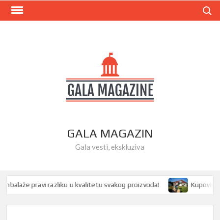
Skip
Search
to
content
GALA MAGAZIN
Gala vesti, ekskluziva
laže pravi razliku u kvalitetu svakog proizvoda!
Kupovina kuće