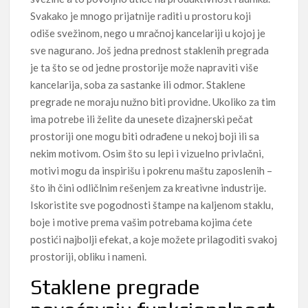
Svakako je mnogo prijatnije raditi u prostoru koji
odiše svežinom, nego u mračnoj kancelariji u kojoj je
sve nagurano. Još jedna prednost staklenih pregrada
je ta što se od jedne prostorije može napraviti više
kancelarija, soba za sastanke ili odmor. Staklene
pregrade ne moraju nužno biti providne. Ukoliko za tim
ima potrebe ili želite da unesete dizajnerski pečat
prostoriji one mogu biti odrađene u nekoj boji ili sa
nekim motivom. Osim što su lepi i vizuelno privlačni,
motivi mogu da inspirišu i pokrenu maštu zaposlenih –
što ih čini odličlnim rešenjem za kreativne industrije.
Iskoristite sve pogodnosti štampe na kaljenom staklu,
boje i motive prema vašim potrebama kojima ćete
postići najbolji efekat, a koje možete prilagoditi svakoj
prostoriji, obliku i nameni.
Staklene pregrade