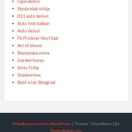
Opel delovi
Skoda klub srbija
011 auto delovi
Auto test balkan
Auto delovi
Fk Proleter Novi Sad
Art of bloom
Bastenska creva
Garden hoses
Strec folija
Shadow box
Rent a car Beograd
Proudly powered by WordPress
|
Theme: TimesNews
|
By
ThemeSpiral.com
.