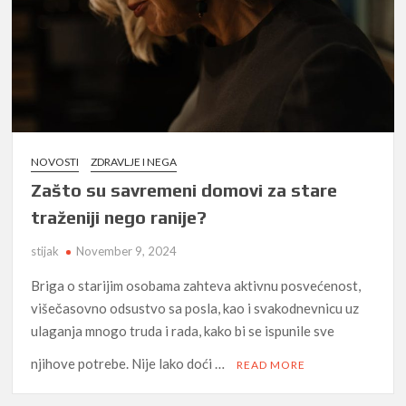
NOVOSTI
ZDRAVLJE I NEGA
Zašto su savremeni domovi za stare
traženiji nego ranije?
stijak
November 9, 2024
Briga o starijim osobama zahteva aktivnu posvećenost,
višečasovno odsustvo sa posla, kao i svakodnevnicu uz
ulaganja mnogo truda i rada, kako bi se ispunile sve
njihove potrebe. Nije lako doći …
READ MORE