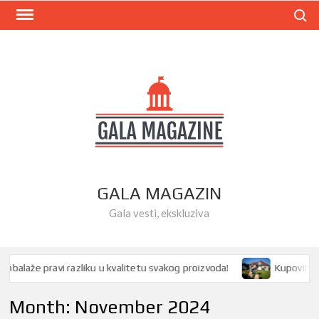
Skip
Search
to
content
GALA MAGAZIN
Gala vesti, ekskluziva
aže pravi razliku u kvalitetu svakog proizvoda!
Kupovina kuće 
Month:
November 2024