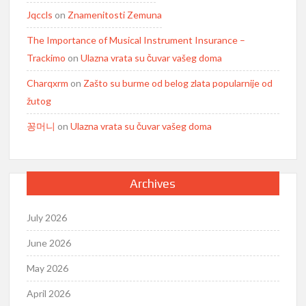
Jqccls
on
Znamenitosti Zemuna
The Importance of Musical Instrument Insurance –
Trackimo
on
Ulazna vrata su čuvar vašeg doma
Charqxrm
on
Zašto su burme od belog zlata popularnije od
žutog
꽁머니
on
Ulazna vrata su čuvar vašeg doma
Archives
July 2026
June 2026
May 2026
April 2026