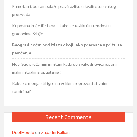
Pametan izbor ambalaže pravi razliku u kvalitetu svakog
proizvoda!
Kupovina kuće ili stana – kako se razlikuju trendovi u
gradovima Srbije
Beograd noću: prvi izlazak koji lako preraste u priču za
pamćenje
Novi Sad pruža mirniji ritam kada se svakodnevica ispuni
malim ritualima opuštanja!
Kako se menja stil igre na velikim reprezentativnim
turnirima?
Recent Comments
DuefHoodo
on
Zapadni Balkan