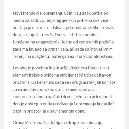
Novi trendovi u opremanju učinili su da kupatila od
mesta za zadovoljenje higijenskih potreba sve više
postaju prostor za relaksaciju i opuštanje. Skoro svaki
detalj u kupatilu koristi se za estetske novine i
funcionalna unapređenja. Jednu od centralnih pozicija
zauzima lavabo sa ormarićem, ali sada sa inovativnim
rešenjima u izgledu, materijalima i funkcionalnostima.
Lavabo je posebna inspiracija dizajnera i kao stilski
element itekako utiče na ambijentalni utisak čitavog
prostora. Uz keramiku sada se i drugi materijali koriste
za izradu lavaboa, kao što su kamen, beton,
kompozitna smola pa čak i drvo. Težnja ka prirodnosti
deo je opšteg trenda uređivanja i opremanja kupatila i
ostalih prostorija u savremenom domu.
Ormarići u kupatilu dobijaju i druge kombinacije,