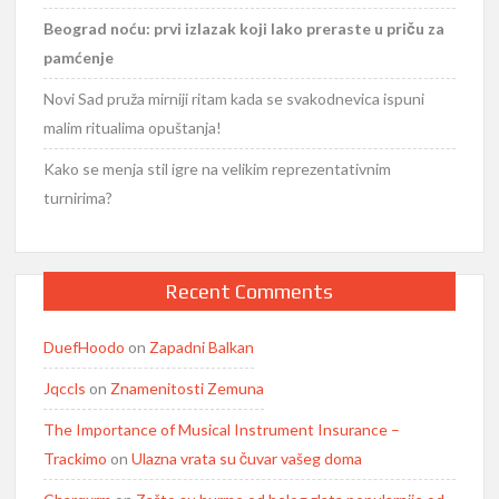
Beograd noću: prvi izlazak koji lako preraste u priču za
pamćenje
Novi Sad pruža mirniji ritam kada se svakodnevica ispuni
malim ritualima opuštanja!
Kako se menja stil igre na velikim reprezentativnim
turnirima?
Recent Comments
DuefHoodo
on
Zapadni Balkan
Jqccls
on
Znamenitosti Zemuna
The Importance of Musical Instrument Insurance –
Trackimo
on
Ulazna vrata su čuvar vašeg doma