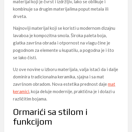
materijal koji je čvrst i izdržljiv, lako se oblikuje i
kombinuje sa drugim materijalima poput metala ili
drveta.
Najnoviji materijal koji se koristi u modernom dizajnu
lavaboa je kompozitna smola. Široka paleta boja,
glatka završna obrada i otpornost na vlagu čine je
pogodnom za elemente u kupatilu, a pogodna je i što
se lako čisti.
Uz ove novine u izboru materijala, valja istaći da i dalje
dominira tradicionalna keramika, sjajna i sa mat
završnom obradom. Nova estetika prednost daje
mat
keramici
, koja deluje modernije, praktična je i dolazi u
različitim bojama.
Ormarići sa stilom i
funkcijom