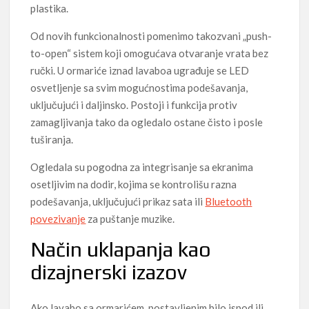
plastika.
Od novih funkcionalnosti pomenimo takozvani „push-
to-open“ sistem koji omogućava otvaranje vrata bez
ručki. U ormariće iznad lavaboa ugrađuje se LED
osvetljenje sa svim mogućnostima podešavanja,
uključujući i daljinsko. Postoji i funkcija protiv
zamagljivanja tako da ogledalo ostane čisto i posle
tuširanja.
Ogledala su pogodna za integrisanje sa ekranima
osetljivim na dodir, kojima se kontrolišu razna
podešavanja, uključujući prikaz sata ili
Bluetooth
povezivanje
za puštanje muzike.
Način uklapanja kao
dizajnerski izazov
Ako lavabo sa ormarićem, postavljenim bilo ispod ili