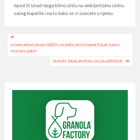
ispod ili iznad njega bitno utiču na ambijentalnu celinu
vašeg kupatila i na to kako se vi osećate u njemu.
Post
KONKURENCIJA NA TRŽIŠTU KUPATILSKOG NAMEŠTAJA! KAKO
navigation
POSTATI LIDER?
DUKATI, IDEALAN POKLON ZA KRŠTENJE