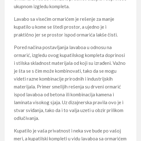
ukupnom izgledu kompleta.
Lavabo sa visećim ormarićem je rešenje za manje
kupatilo u kome se štedi prostor, a ujedno je i
praktično jer se prostor ispod ormarića lakše čisti.
Pored načina postavljanja lavaboa u odnosu na
ormarić, izgledu ovog kupatilskog kompleta doprinosi
i stilska skladnost materijala od koji su izrađeni. Važno
je šta se s čim može kombinovati, tako da se mogu
videti razne kombinacije prirodnih i industrijskih
materijala. Primer smelijih rešenja su drveni ormarić
ispod lavaboa od betona ili kombinacija kamena i
laminata visokog sjaja. Uz dizajnerska pravila ovo je i
stvar sviđanja, tako da i to valja uzeti u obzir prilikom
odlučivanja.
Kupatilo je vaša privatnost i neka sve bude po vašoj
meri, a kupatilski kompleti u vidu lavaboa sa ormarićem