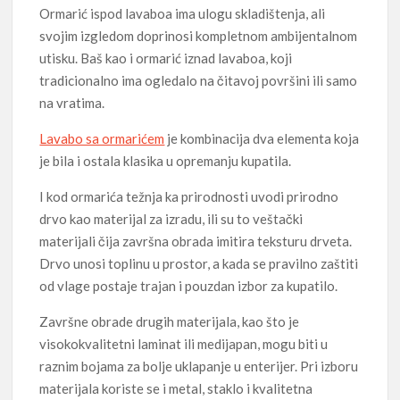
Ormarić ispod lavaboa ima ulogu skladištenja, ali
svojim izgledom doprinosi kompletnom ambijentalnom
utisku. Baš kao i ormarić iznad lavaboa, koji
tradicionalno ima ogledalo na čitavoj površini ili samo
na vratima.
Lavabo sa ormarićem
je kombinacija dva elementa koja
je bila i ostala klasika u opremanju kupatila.
I kod ormarića težnja ka prirodnosti uvodi prirodno
drvo kao materijal za izradu, ili su to veštački
materijali čija završna obrada imitira teksturu drveta.
Drvo unosi toplinu u prostor, a kada se pravilno zaštiti
od vlage postaje trajan i pouzdan izbor za kupatilo.
Završne obrade drugih materijala, kao što je
visokokvalitetni laminat ili medijapan, mogu biti u
raznim bojama za bolje uklapanje u enterijer. Pri izboru
materijala koriste se i metal, staklo i kvalitetna