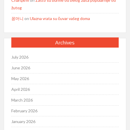
Charqxrm
on
Zašto su burme od belog zlata popularnije od
žutog
꽁머니
on
Ulazna vrata su čuvar vašeg doma
Archives
July 2026
June 2026
May 2026
April 2026
March 2026
February 2026
January 2026