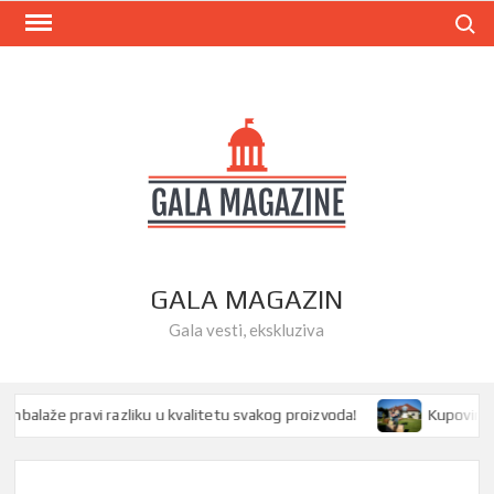
Skip
Search
to
content
GALA MAGAZIN
Gala vesti, ekskluziva
laže pravi razliku u kvalitetu svakog proizvoda!
Kupovina kuće