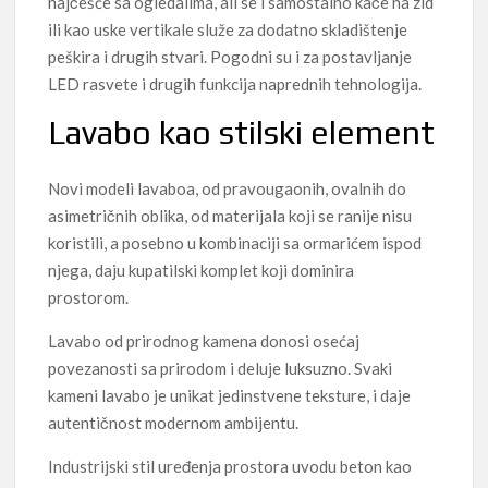
najčešće sa ogledalima, ali se i samostalno kače na zid
ili kao uske vertikale služe za dodatno skladištenje
peškira i drugih stvari. Pogodni su i za postavljanje
LED rasvete i drugih funkcija naprednih tehnologija.
Lavabo kao stilski element
Novi modeli lavaboa, od pravougaonih, ovalnih do
asimetričnih oblika, od materijala koji se ranije nisu
koristili, a posebno u kombinaciji sa ormarićem ispod
njega, daju kupatilski komplet koji dominira
prostorom.
Lavabo od prirodnog kamena donosi osećaj
povezanosti sa prirodom i deluje luksuzno. Svaki
kameni lavabo je unikat jedinstvene teksture, i daje
autentičnost modernom ambijentu.
Industrijski stil uređenja prostora uvodu beton kao