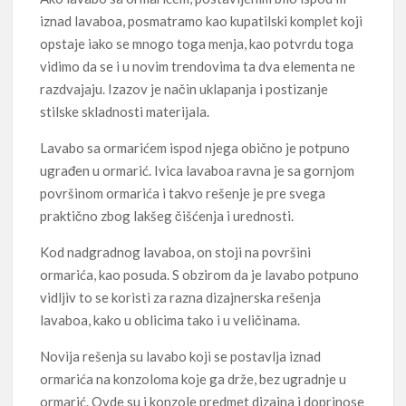
iznad lavaboa, posmatramo kao kupatilski komplet koji
opstaje iako se mnogo toga menja, kao potvrdu toga
vidimo da se i u novim trendovima ta dva elementa ne
razdvajaju. Izazov je način uklapanja i postizanje
stilske skladnosti materijala.
Lavabo sa ormarićem ispod njega obično je potpuno
ugrađen u ormarić. Ivica lavaboa ravna je sa gornjom
površinom ormarića i takvo rešenje je pre svega
praktično zbog lakšeg čišćenja i urednosti.
Kod nadgradnog lavaboa, on stoji na površini
ormarića, kao posuda. S obzirom da je lavabo potpuno
vidljiv to se koristi za razna dizajnerska rešenja
lavaboa, kako u oblicima tako i u veličinama.
Novija rešenja su lavabo koji se postavlja iznad
ormarića na konzoloma koje ga drže, bez ugradnje u
ormarić. Ovde su i konzole predmet dizajna i doprinose