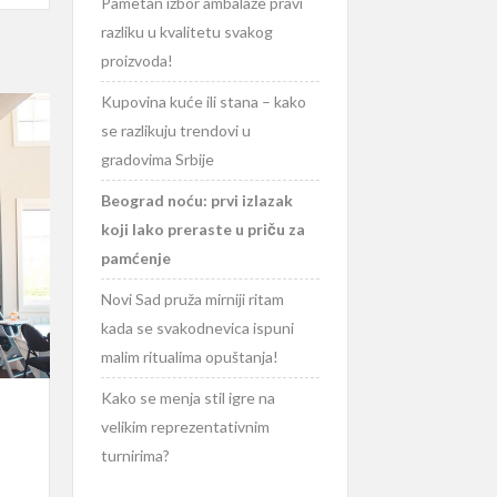
Pametan izbor ambalaže pravi
razliku u kvalitetu svakog
proizvoda!
Kupovina kuće ili stana – kako
se razlikuju trendovi u
gradovima Srbije
Beograd noću: prvi izlazak
koji lako preraste u priču za
pamćenje
Novi Sad pruža mirniji ritam
kada se svakodnevica ispuni
malim ritualima opuštanja!
Kako se menja stil igre na
velikim reprezentativnim
turnirima?