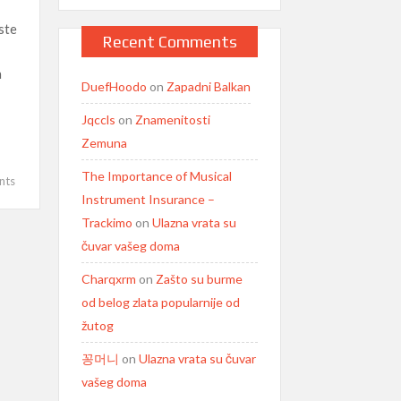
ste
Recent Comments
a
DuefHoodo
on
Zapadni Balkan
Jqccls
on
Znamenitosti
Zemuna
The Importance of Musical
on
nts
Instrument Insurance –
Uređenje
male
Trackimo
on
Ulazna vrata su
kuhinje
čuvar vašeg doma
Charqxrm
on
Zašto su burme
od belog zlata popularnije od
žutog
꽁머니
on
Ulazna vrata su čuvar
vašeg doma