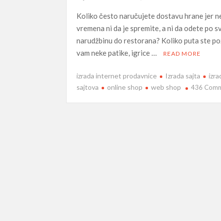
Koliko često naručujete dostavu hrane jer 
vremena ni da je spremite, a ni da odete po s
narudžbinu do restorana? Koliko puta ste po
vam neke patike, igrice …
READ MORE
izrada internet prodavnice
Izrada sajta
izra
sajtova
online shop
web shop
436 Com