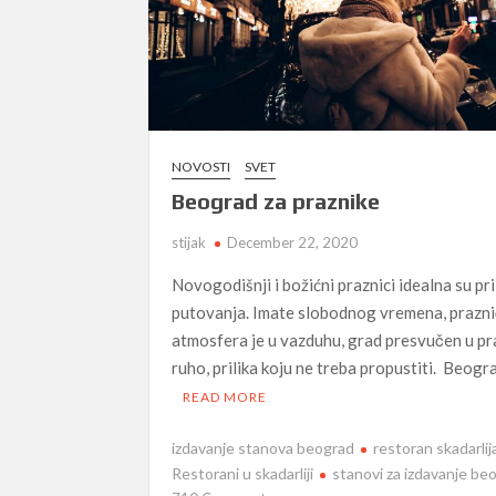
NOVOSTI
SVET
Beograd za praznike
stijak
December 22, 2020
Novogodišnji i božićni praznici idealna su pril
putovanja. Imate slobodnog vremena, prazn
atmosfera je u vazduhu, grad presvučen u p
ruho, prilika koju ne treba propustiti. Beogr
READ MORE
izdavanje stanova beograd
restoran skadarlij
Restorani u skadarliji
stanovi za izdavanje be