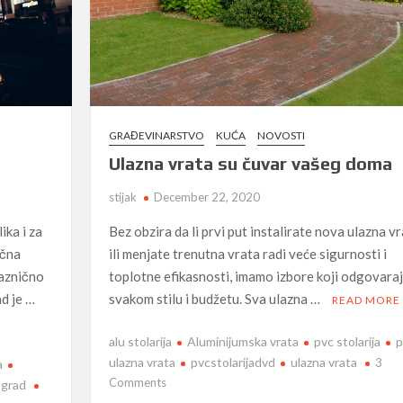
GRAĐEVINARSTVO
KUĆA
NOVOSTI
Ulazna vrata su čuvar vašeg doma
stijak
December 22, 2020
ika i za
Bez obzira da li prvi put instalirate nova ulazna v
ična
ili menjate trenutna vrata radi veće sigurnosti i
raznično
toplotne efikasnosti, imamo izbore koji odgovara
ad je …
svakom stilu i budžetu. Sva ulazna …
READ MORE
alu stolarija
Aluminijumska vrata
pvc stolarija
p
ulazna vrata
pvcstolarijadvd
ulazna vrata
3
a
on
Comments
ograd
Ulazna