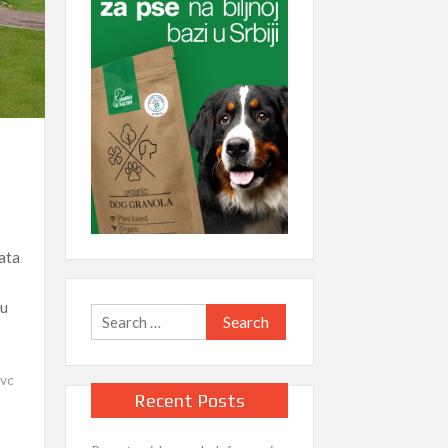
rata
ju
Search
for:
vc
Recent Posts