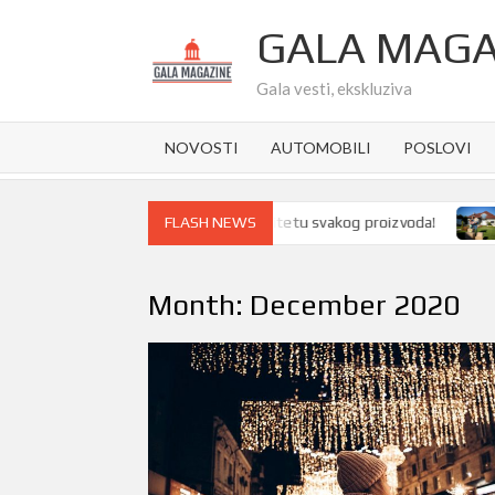
Skip
GALA MAGA
to
content
Gala vesti, ekskluziva
NOVOSTI
AUTOMOBILI
POSLOVI
or ambalaže pravi razliku u kvalitetu svakog proizvoda!
Kupov
FLASH NEWS
Month:
December 2020