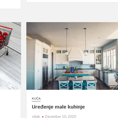
vrata
su
čuvar
vašeg
doma
KUĆA
Uređenje male kuhinje
stijak
December 10, 2020