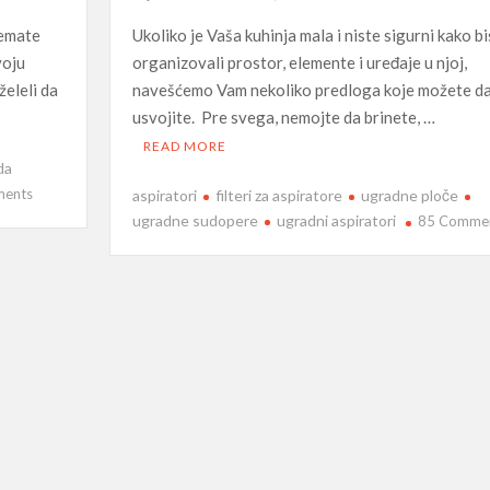
nemate
Ukoliko je Vaša kuhinja mala i niste sigurni kako bi
voju
organizovali prostor, elemente i uređaje u njoj,
želeli da
navešćemo Vam nekoliko predloga koje možete d
usvojite. Pre svega, nemojte da brinete, …
READ MORE
da
on
ments
aspiratori
filteri za aspiratore
ugradne ploče
Da
ugradne sudopere
ugradni aspiratori
85 Comme
li
se
isplati
web
shop?