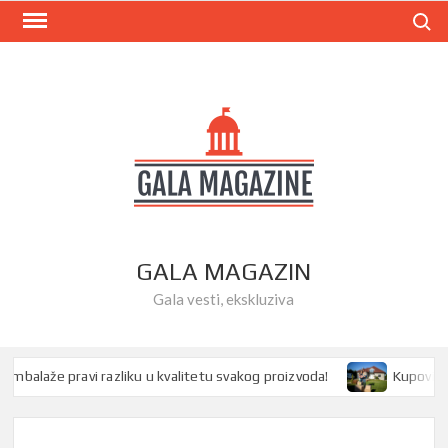
Skip
Search
to
content
GALA MAGAZIN
Gala vesti, ekskluziva
alaže pravi razliku u kvalitetu svakog proizvoda!
Kupovina kuć