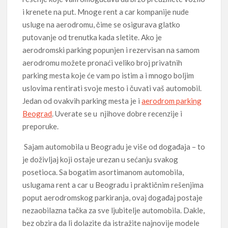
i krenete na put. Mnoge rent a car kompanije nude
usluge na aerodromu, čime se osigurava glatko
putovanje od trenutka kada sletite. Ako je
aerodromski parking popunjen i rezervisan na samom
aerodromu možete pronaći veliko broj privatnih
parking mesta koje će vam po istim a i mnogo boljim
uslovima rentirati svoje mesto i čuvati vaš automobil.
Jedan od ovakvih parking mesta je i
aerodrom parking
Beograd
. Uverate se u njihove dobre recenzije i
preporuke.
Sajam automobila u Beogradu je više od događaja – to
je doživljaj koji ostaje urezan u sećanju svakog
posetioca. Sa bogatim asortimanom automobila,
uslugama rent a car u Beogradu i praktičnim rešenjima
poput aerodromskog parkiranja, ovaj događaj postaje
nezaobilazna tačka za sve ljubitelje automobila. Dakle,
bez obzira da li dolazite da istražite najnovije modele