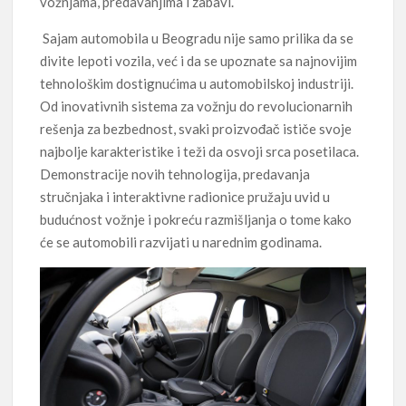
vožnjama, predavanjima i zabavi.
Sajam automobila u Beogradu nije samo prilika da se
divite lepoti vozila, već i da se upoznate sa najnovijim
tehnološkim dostignućima u automobilskoj industriji.
Od inovativnih sistema za vožnju do revolucionarnih
rešenja za bezbednost, svaki proizvođač ističe svoje
najbolje karakteristike i teži da osvoji srca posetilaca.
Demonstracije novih tehnologija, predavanja
stručnjaka i interaktivne radionice pružaju uvid u
budućnost vožnje i pokreću razmišljanja o tome kako
će se automobili razvijati u narednim godinama.