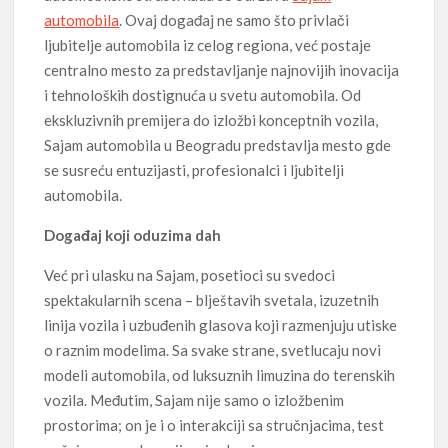
automobila
. Ovaj događaj ne samo što privlači
ljubitelje automobila iz celog regiona, već postaje
centralno mesto za predstavljanje najnovijih inovacija
i tehnoloških dostignuća u svetu automobila. Od
ekskluzivnih premijera do izložbi konceptnih vozila,
Sajam automobila u Beogradu predstavlja mesto gde
se susreću entuzijasti, profesionalci i ljubitelji
automobila.
Događaj koji oduzima dah
Već pri ulasku na Sajam, posetioci su svedoci
spektakularnih scena – blještavih svetala, izuzetnih
linija vozila i uzbuđenih glasova koji razmenjuju utiske
o raznim modelima. Sa svake strane, svetlucaju novi
modeli automobila, od luksuznih limuzina do terenskih
vozila. Međutim, Sajam nije samo o izložbenim
prostorima; on je i o interakciji sa stručnjacima, test