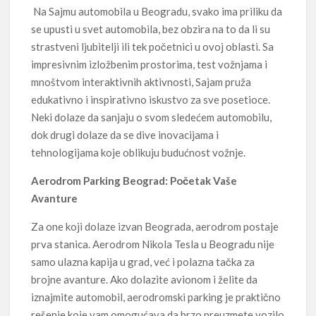
Na Sajmu automobila u Beogradu, svako ima priliku da
se upusti u svet automobila, bez obzira na to da li su
strastveni ljubitelji ili tek početnici u ovoj oblasti. Sa
impresivnim izložbenim prostorima, test vožnjama i
mnoštvom interaktivnih aktivnosti, Sajam pruža
edukativno i inspirativno iskustvo za sve posetioce.
Neki dolaze da sanjaju o svom sledećem automobilu,
dok drugi dolaze da se dive inovacijama i
tehnologijama koje oblikuju budućnost vožnje.
Aerodrom Parking Beograd: Početak Vaše
Avanture
Za one koji dolaze izvan Beograda, aerodrom postaje
prva stanica. Aerodrom Nikola Tesla u Beogradu nije
samo ulazna kapija u grad, već i polazna tačka za
brojne avanture. Ako dolazite avionom i želite da
iznajmite automobil, aerodromski parking je praktično
rešenje koje vam omogućava da brzo preuzmete vozilo