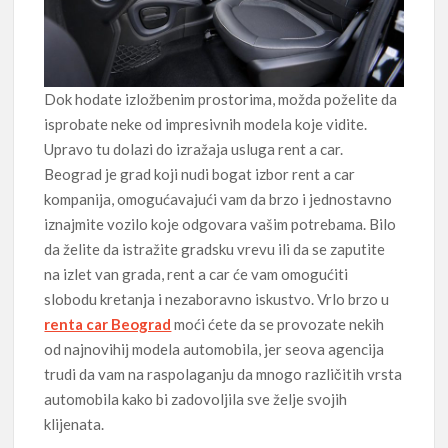
Dok hodate izložbenim prostorima, možda poželite da
isprobate neke od impresivnih modela koje vidite.
Upravo tu dolazi do izražaja usluga rent a car.
Beograd je grad koji nudi bogat izbor rent a car
kompanija, omogućavajući vam da brzo i jednostavno
iznajmite vozilo koje odgovara vašim potrebama. Bilo
da želite da istražite gradsku vrevu ili da se zaputite
na izlet van grada, rent a car će vam omogućiti
slobodu kretanja i nezaboravno iskustvo. Vrlo brzo u
renta car Beograd
moći ćete da se provozate nekih
od najnovihij modela automobila, jer seova agencija
trudi da vam na raspolaganju da mnogo različitih vrsta
automobila kako bi zadovoljila sve želje svojih
klijenata.