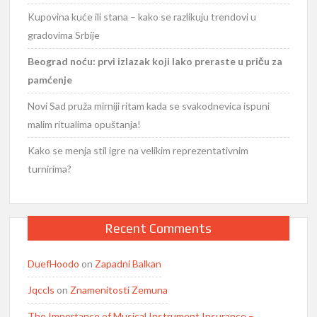
Kupovina kuće ili stana – kako se razlikuju trendovi u
gradovima Srbije
Beograd noću: prvi izlazak koji lako preraste u priču za
pamćenje
Novi Sad pruža mirniji ritam kada se svakodnevica ispuni
malim ritualima opuštanja!
Kako se menja stil igre na velikim reprezentativnim
turnirima?
Recent Comments
DuefHoodo
on
Zapadni Balkan
Jqccls
on
Znamenitosti Zemuna
The Importance of Musical Instrument Insurance –