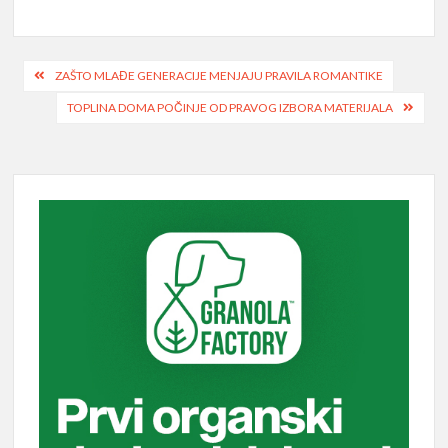
Post
ZAŠTO MLAĐE GENERACIJE MENJAJU PRAVILA ROMANTIKE
navigation
TOPLINA DOMA POČINJE OD PRAVOG IZBORA MATERIJALA