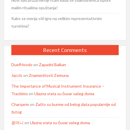
Novi Sad pruža mirniji ritam kada se svakodnevica ispuni
malim ritualima opuštanja!
Kako se menja stil igre na velikim reprezentativnim
turnirima?
Recent Comments
DuefHoodo
on
Zapadni Balkan
Jqccls
on
Znamenitosti Zemuna
The Importance of Musical Instrument Insurance –
Trackimo
on
Ulazna vrata su čuvar vašeg doma
Charqxrm
on
Zašto su burme od belog zlata popularnije od
žutog
꽁머니
on
Ulazna vrata su čuvar vašeg doma