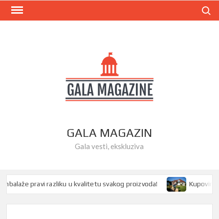
Skip
Search
to
content
GALA MAGAZIN
Gala vesti, ekskluziva
aže pravi razliku u kvalitetu svakog proizvoda!
Kupovina kuće