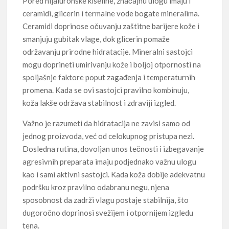
Pored hijaluronske kiseline, značajnu ulogu imaju i
ceramidi, glicerin i termalne vode bogate mineralima.
Ceramidi doprinose očuvanju zaštitne barijere kože i
smanjuju gubitak vlage, dok glicerin pomaže
održavanju prirodne hidratacije. Mineralni sastojci
mogu doprineti umirivanju kože i boljoj otpornosti na
spoljašnje faktore poput zagađenja i temperaturnih
promena. Kada se ovi sastojci pravilno kombinuju,
koža lakše održava stabilnost i zdraviji izgled.
Važno je razumeti da hidratacija ne zavisi samo od
jednog proizvoda, već od celokupnog pristupa nezi.
Dosledna rutina, dovoljan unos tečnosti i izbegavanje
agresivnih preparata imaju podjednako važnu ulogu
kao i sami aktivni sastojci. Kada koža dobije adekvatnu
podršku kroz pravilno odabranu negu, njena
sposobnost da zadrži vlagu postaje stabilnija, što
dugoročno doprinosi svežijem i otpornijem izgledu
tena.