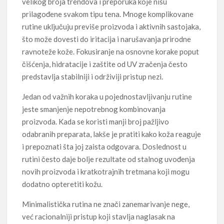
velikog broja trendova i preporuka koje nisu
prilagođene svakom tipu tena. Mnoge komplikovane
rutine uključuju previše proizvoda i aktivnih sastojaka,
što može dovesti do iritacija i narušavanja prirodne
ravnoteže kože. Fokusiranje na osnovne korake poput
čišćenja, hidratacije i zaštite od UV zračenja često
predstavlja stabilniji i održiviji pristup nezi.
Jedan od važnih koraka u pojednostavljivanju rutine
jeste smanjenje nepotrebnog kombinovanja
proizvoda. Kada se koristi manji broj pažljivo
odabranih preparata, lakše je pratiti kako koža reaguje
i prepoznati šta joj zaista odgovara. Doslednost u
rutini često daje bolje rezultate od stalnog uvođenja
novih proizvoda i kratkotrajnih tretmana koji mogu
dodatno opteretiti kožu.
Minimalistička rutina ne znači zanemarivanje nege,
već racionalniji pristup koji stavlja naglasak na