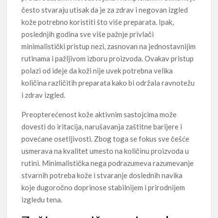
često stvaraju utisak da je za zdrav i negovan izgled
kože potrebno koristiti što više preparata. Ipak,
poslednjih godina sve više pažnje privlači
minimalistički pristup nezi, zasnovan na jednostavnijim
rutinama i pažljivom izboru proizvoda. Ovakav pristup
polazi od ideje da koži nije uvek potrebna velika
količina različitih preparata kako bi održala ravnotežu
i zdrav izgled.
Preopterećenost kože aktivnim sastojcima može
dovesti do iritacija, narušavanja zaštitne barijere i
povećane osetljivosti. Zbog toga se fokus sve češće
usmerava na kvalitet umesto na količinu proizvoda u
rutini. Minimalistička nega podrazumeva razumevanje
stvarnih potreba kože i stvaranje doslednih navika
koje dugoročno doprinose stabilnijem i prirodnijem
izgledu tena.