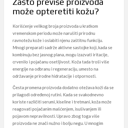
Zašto previše proizvoda
može opteretiti kožu?
Korišćenje velikog broja proizvoda u kratkom
vremenskom periodu može narušiti prirodnu
ravnotežu kože i oslabiti njenu zaštitnu funkciju.
Mnogi preparati sadrže aktivne sastojke koji, kada se
kombinuju bez jasnog plana, mogu izazvati iritacije,
crvenilo i pojačanu osetljivost. Koža tada troši više
energije na odbranu i regeneraciju, umesto na
održavanje prirodne hidratacije i otpornosti.
Česta promena proizvoda dodatno otežava koži da se
prilagodi određenoj rutini. Kada se svakodnevno
koriste različiti serumi, kiseline i tretmani, koža može
reagovati pojačanim mašćenjem, isušivanjem ili
pojavom nepravilnosti. Upravo zbog toga više
proizvoda ne znači nužno i bolju negu. U mnogim