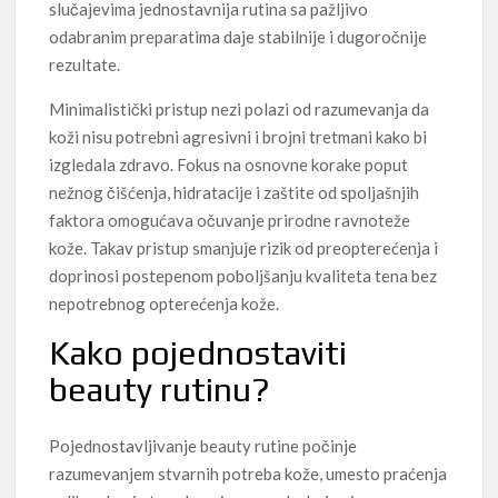
slučajevima jednostavnija rutina sa pažljivo
odabranim preparatima daje stabilnije i dugoročnije
rezultate.
Minimalistički pristup nezi polazi od razumevanja da
koži nisu potrebni agresivni i brojni tretmani kako bi
izgledala zdravo. Fokus na osnovne korake poput
nežnog čišćenja, hidratacije i zaštite od spoljašnjih
faktora omogućava očuvanje prirodne ravnoteže
kože. Takav pristup smanjuje rizik od preopterećenja i
doprinosi postepenom poboljšanju kvaliteta tena bez
nepotrebnog opterećenja kože.
Kako pojednostaviti
beauty rutinu?
Pojednostavljivanje beauty rutine počinje
razumevanjem stvarnih potreba kože, umesto praćenja