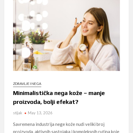
ZDRAVLJE I NEGA
Minimalistička nega kože – manje
proizvoda, bolji efekat?
stijak
May 13, 2026
Savremena industrija nege kože nudi veliki broj
proizvoda, aktivnih sastojaka i kompleksnih rutina koje