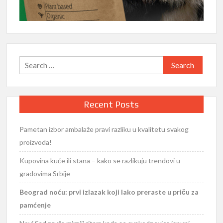
Search
for:
Recent Posts
Pametan izbor ambalaže pravi razliku u kvalitetu svakog
proizvoda!
Kupovina kuće ili stana – kako se razlikuju trendovi u
gradovima Srbije
Beograd noću: prvi izlazak koji lako preraste u priču za
pamćenje