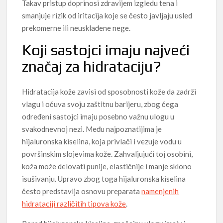
Takav pristup doprinosi zdravijem izgledu tena i
smanjuje rizik od iritacija koje se često javljaju usled
prekomerne ili neusklađene nege.
Koji sastojci imaju najveći
značaj za hidrataciju?
Hidratacija kože zavisi od sposobnosti kože da zadrži
vlagu i očuva svoju zaštitnu barijeru, zbog čega
određeni sastojci imaju posebno važnu ulogu u
svakodnevnoj nezi. Među najpoznatijima je
hijaluronska kiselina, koja privlači i vezuje vodu u
površinskim slojevima kože. Zahvaljujući toj osobini,
koža može delovati punije, elastičnije i manje sklono
isušivanju. Upravo zbog toga hijaluronska kiselina
često predstavlja osnovu preparata
namenjenih
hidrataciji različitih tipova kože
.