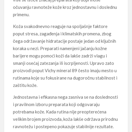
očuvanju ravnoteže kože kroz jednostavnu i doslednu
primenu.
Koža svakodnevno reaguje na spoljašnje faktore
poput stresa, zagađenja i klimatskih promena, zbog
čega održavanje hidratacije postaje jedan od ključnih
koraka u nezi. Preparati namenjeni jačanju kožne
barijere mogu pomoći koži da lakše zadrži vlagu i
smanji osećaj zatezanja ili iscrpljenosti. Upravo zato
proizvodi poput Vichy mineral 89 često imaju mesto u
rutinama koje su fokusirane na dugoročnu stabilnost i
zaštitu kože.
Jednostavna i efikasna nega zasniva se na doslednosti
i pravilnom izboru preparata koji odgovaraju
potrebama kože. Kada rutina nije preopterećena
velikim brojem proizvoda, koža lakše održava prirodnu
ravnotežu i postepeno pokazuje stabilnije rezultate.