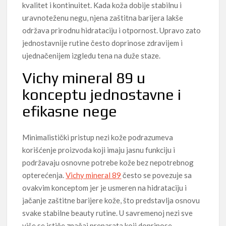
kvalitet i kontinuitet. Kada koža dobije stabilnu i
uravnoteženu negu, njena zaštitna barijera lakše
održava prirodnu hidrataciju i otpornost. Upravo zato
jednostavnije rutine često doprinose zdravijem i
ujednačenijem izgledu tena na duže staze.
Vichy mineral 89 u
konceptu jednostavne i
efikasne nege
Minimalistički pristup nezi kože podrazumeva
korišćenje proizvoda koji imaju jasnu funkciju i
podržavaju osnovne potrebe kože bez nepotrebnog
opterećenja.
Vichy mineral 89
često se povezuje sa
ovakvim konceptom jer je usmeren na hidrataciju i
jačanje zaštitne barijere kože, što predstavlja osnovu
svake stabilne beauty rutine. U savremenoj nezi sve
više se ističe značaj preparata koji doprinose