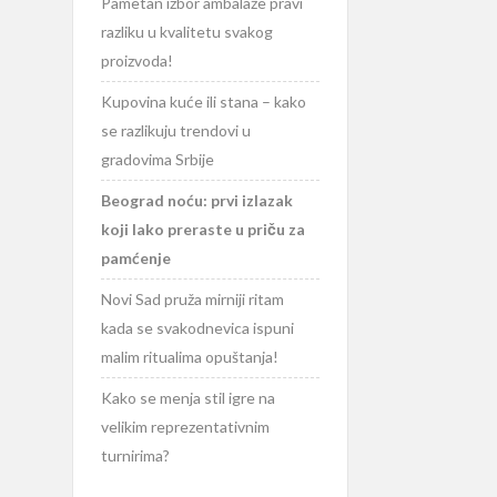
Pametan izbor ambalaže pravi
razliku u kvalitetu svakog
proizvoda!
Kupovina kuće ili stana – kako
se razlikuju trendovi u
gradovima Srbije
Beograd noću: prvi izlazak
koji lako preraste u priču za
pamćenje
Novi Sad pruža mirniji ritam
kada se svakodnevica ispuni
malim ritualima opuštanja!
Kako se menja stil igre na
velikim reprezentativnim
turnirima?