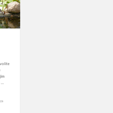
volite
e
jim
a …
 za