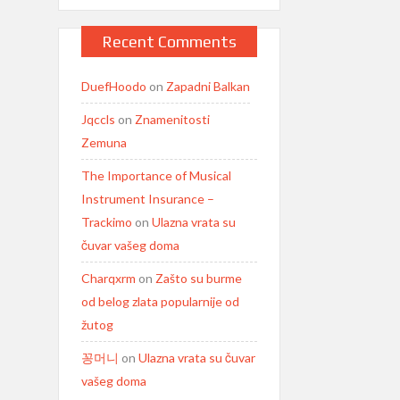
Recent Comments
DuefHoodo
on
Zapadni Balkan
Jqccls
on
Znamenitosti
Zemuna
The Importance of Musical
Instrument Insurance –
Trackimo
on
Ulazna vrata su
čuvar vašeg doma
Charqxrm
on
Zašto su burme
od belog zlata popularnije od
žutog
꽁머니
on
Ulazna vrata su čuvar
vašeg doma