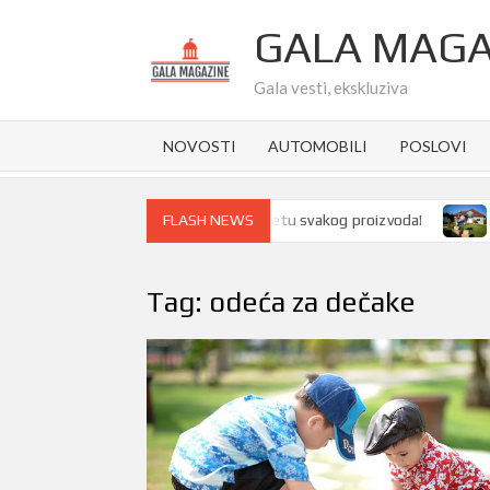
Skip
GALA MAGA
to
content
Gala vesti, ekskluziva
NOVOSTI
AUTOMOBILI
POSLOVI
or ambalaže pravi razliku u kvalitetu svakog proizvoda!
Kupov
FLASH NEWS
Tag:
odeća za dečake