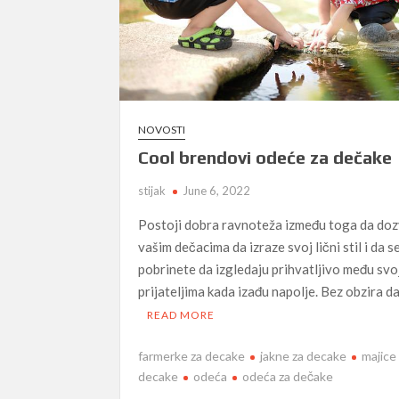
NOVOSTI
Cool brendovi odeće za dečake
stijak
June 6, 2022
Postoji dobra ravnoteža između toga da doz
vašim dečacima da izraze svoj lični stil i da s
pobrinete da izgledaju prihvatljivo među svo
prijateljima kada izađu napolje. Bez obzira d
READ MORE
farmerke za decake
jakne za decake
majice
decake
odeća
odeća za dečake