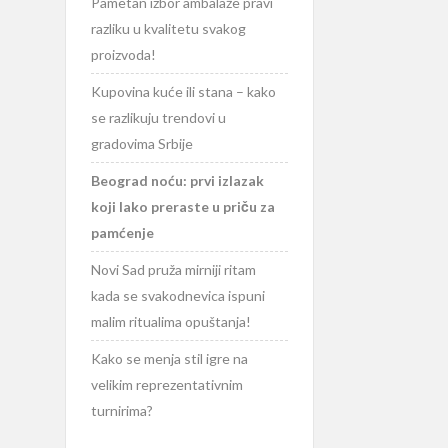
Pametan izbor ambalaže pravi
razliku u kvalitetu svakog
proizvoda!
Kupovina kuće ili stana – kako
se razlikuju trendovi u
gradovima Srbije
Beograd noću: prvi izlazak
koji lako preraste u priču za
pamćenje
Novi Sad pruža mirniji ritam
kada se svakodnevica ispuni
malim ritualima opuštanja!
Kako se menja stil igre na
velikim reprezentativnim
turnirima?