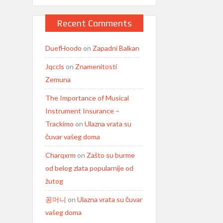
Recent Comments
DuefHoodo
on
Zapadni Balkan
Jqccls
on
Znamenitosti
Zemuna
The Importance of Musical
Instrument Insurance –
Trackimo
on
Ulazna vrata su
čuvar vašeg doma
Charqxrm
on
Zašto su burme
od belog zlata popularnije od
žutog
꽁머니
on
Ulazna vrata su čuvar
vašeg doma