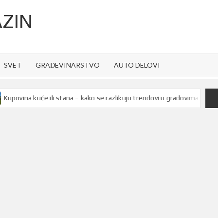
ZIN
SVET
GRAĐEVINARSTVO
AUTO DELOVI
vina kuće ili stana – kako se razlikuju trendovi u gradovima Srbije