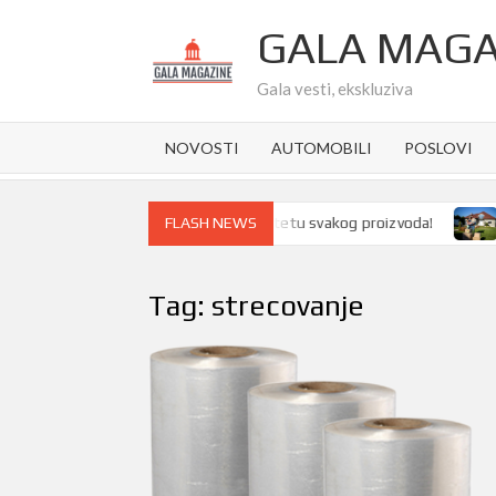
Skip
GALA MAGA
to
content
Gala vesti, ekskluziva
NOVOSTI
AUTOMOBILI
POSLOVI
zbor ambalaže pravi razliku u kvalitetu svakog proizvoda!
Kupo
FLASH NEWS
Tag:
strecovanje