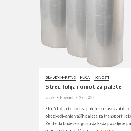
GRAĐEVINARSTVO
KUĆA
NOVOSTI
Streč folija i omot za palete
stijak
November 29, 2021
Streč folija i omot za palete su sastavni deo
obezbeđivanja vaših paleta za transport i dis
Želite da budete sigurni da kada pošaljete p
robe da će ona stići na …
READ MORE