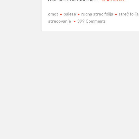
omot
palete
rucna strec folija
streč folija
on
strecovanje
399 Comments
Streč
folija
i
omot
za
palete