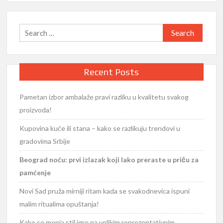
Search
for:
Recent Posts
Pametan izbor ambalaže pravi razliku u kvalitetu svakog
proizvoda!
Kupovina kuće ili stana – kako se razlikuju trendovi u
gradovima Srbije
Beograd noću: prvi izlazak koji lako preraste u priču za
pamćenje
Novi Sad pruža mirniji ritam kada se svakodnevica ispuni
malim ritualima opuštanja!
Kako se menja stil igre na velikim reprezentativnim