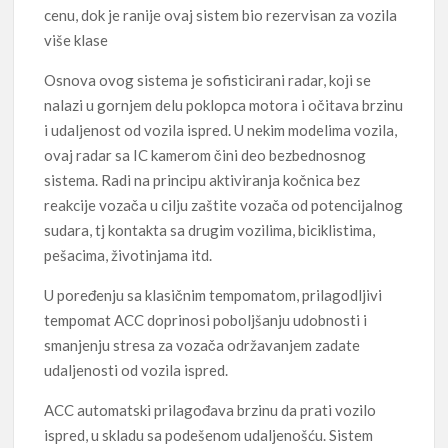
cenu, dok je ranije ovaj sistem bio rezervisan za vozila
više klase
Osnova ovog sistema je sofisticirani radar, koji se
nalazi u gornjem delu poklopca motora i očitava brzinu
i udaljenost od vozila ispred. U nekim modelima vozila,
ovaj radar sa IC kamerom čini deo bezbednosnog
sistema. Radi na principu aktiviranja kočnica bez
reakcije vozača u cilju zaštite vozača od potencijalnog
sudara, tj kontakta sa drugim vozilima, biciklistima,
pešacima, životinjama itd.
U poređenju sa klasičnim tempomatom, prilagodljivi
tempomat ACC doprinosi poboljšanju udobnosti i
smanjenju stresa za vozača održavanjem zadate
udaljenosti od vozila ispred.
ACC automatski prilagođava brzinu da prati vozilo
ispred, u skladu sa podešenom udaljenošću. Sistem