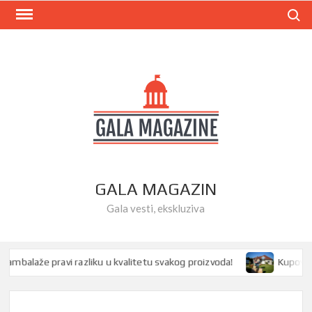
Skip
Search
to
content
GALA MAGAZIN
Gala vesti, ekskluziva
balaže pravi razliku u kvalitetu svakog proizvoda!
Kupovina k