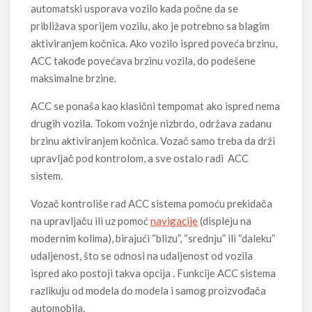
automatski usporava vozilo kada počne da se
približava sporijem vozilu, ako je potrebno sa blagim
aktiviranjem kočnica. Ako vozilo ispred poveća brzinu,
ACC takođe povećava brzinu vozila, do podešene
maksimalne brzine.
ACC se ponaša kao klasični tempomat ako ispred nema
drugih vozila. Tokom vožnje nizbrdo, održava zadanu
brzinu aktiviranjem kočnica. Vozač samo treba da drži
upravljač pod kontrolom, a sve ostalo radi ACC
sistem.
Vozač kontroliše rad ACC sistema pomoću prekidača
na upravljaču ili uz pomoć
navigacije
(displeju na
modernim kolima), birajući “blizu”, “srednju” ili “daleku”
udaljenost, što se odnosi na udaljenost od vozila
ispred ako postoji takva opcija . Funkcije ACC sistema
razlikuju od modela do modela i samog proizvođača
automobila.