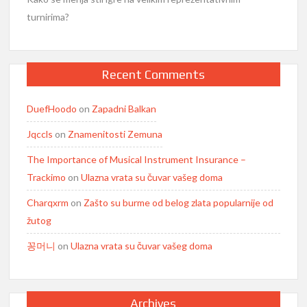
turnirima?
Recent Comments
DuefHoodo
on
Zapadni Balkan
Jqccls
on
Znamenitosti Zemuna
The Importance of Musical Instrument Insurance –
Trackimo
on
Ulazna vrata su čuvar vašeg doma
Charqxrm
on
Zašto su burme od belog zlata popularnije od
žutog
꽁머니
on
Ulazna vrata su čuvar vašeg doma
Archives