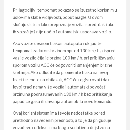
Prilagodljivi tempomat pokazao se izuzetno korisnim u
uslovima slabe vidljivosti, poput magle. U ovom
slučaju sistem lako prepoznaje vozila ispred, čak i ako
ih vozač još nije uočio i automatski usporava vozilo.
Ako vozite desnom trakom autoputa i uključite
tempomat zadatom brzinom npr od 130 km / h,a ispred
vas je vozilo čija je brzina 100 km / h, pri približavanju
sporom vozilu ACC će odgovoriti smanjenjem brzine
kretanja. Ako odlučite da promenite traku na levoj
traci i krenete na obilazak, ACC će registrovati da u
levoj traci nema više vozila i automatski povećati
brzinu na podrazumevanih 130 km / h bez pritiskanja
papučice gasa ili davanja automobilu novu komandu.
Ovaj korisni sistem ima i svoje nedostatke pored
prethodno navedenih prednosti, a to je da prigušuje
vozačeve reflekse i ima blago sedativno dejstvo na