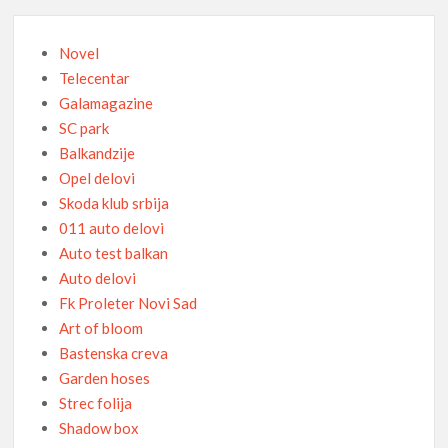
Novel
Telecentar
Galamagazine
SC park
Balkandzije
Opel delovi
Skoda klub srbija
011 auto delovi
Auto test balkan
Auto delovi
Fk Proleter Novi Sad
Art of bloom
Bastenska creva
Garden hoses
Strec folija
Shadow box