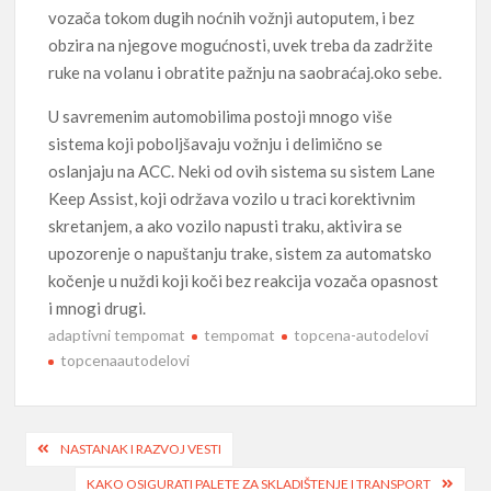
vozača tokom dugih noćnih vožnji autoputem, i bez
obzira na njegove mogućnosti, uvek treba da zadržite
ruke na volanu i obratite pažnju na saobraćaj.oko sebe.
U savremenim automobilima postoji mnogo više
sistema koji poboljšavaju vožnju i delimično se
oslanjaju na ACC. Neki od ovih sistema su sistem Lane
Keep Assist, koji održava vozilo u traci korektivnim
skretanjem, a ako vozilo napusti traku, aktivira se
upozorenje o napuštanju trake, sistem za automatsko
kočenje u nuždi koji koči bez reakcija vozača opasnost
i mnogi drugi.
adaptivni tempomat
tempomat
topcena-autodelovi
topcenaautodelovi
Post
NASTANAK I RAZVOJ VESTI
navigation
KAKO OSIGURATI PALETE ZA SKLADIŠTENJE I TRANSPORT