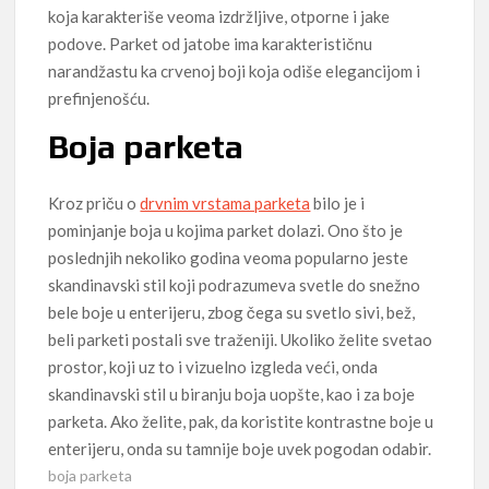
koja karakteriše veoma izdržljive, otporne i jake
podove. Parket od jatobe ima karakterističnu
narandžastu ka crvenoj boji koja odiše elegancijom i
prefinjenošću.
Boja parketa
Kroz priču o
drvnim vrstama parketa
bilo je i
pominjanje boja u kojima parket dolazi. Ono što je
poslednjih nekoliko godina veoma popularno jeste
skandinavski stil koji podrazumeva svetle do snežno
bele boje u enterijeru, zbog čega su svetlo sivi, bež,
beli parketi postali sve traženiji. Ukoliko želite svetao
prostor, koji uz to i vizuelno izgleda veći, onda
skandinavski stil u biranju boja uopšte, kao i za boje
parketa. Ako želite, pak, da koristite kontrastne boje u
enterijeru, onda su tamnije boje uvek pogodan odabir.
boja parketa