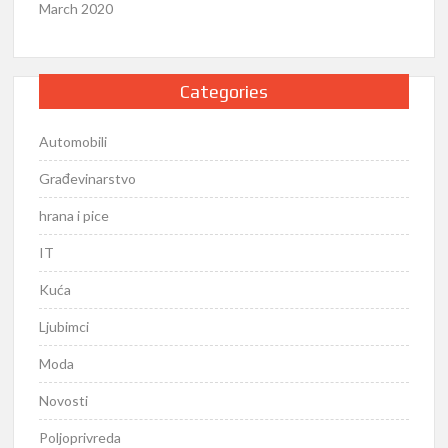
March 2020
Categories
Automobili
Građevinarstvo
hrana i pice
IT
Kuća
Ljubimci
Moda
Novosti
Poljoprivreda