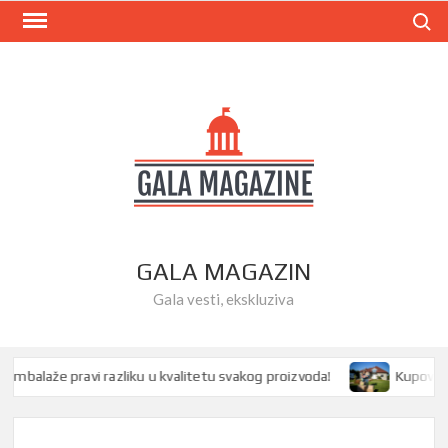
Skip
Search
to
content
GALA MAGAZIN
Gala vesti, ekskluziva
alaže pravi razliku u kvalitetu svakog proizvoda!
Kupovina ku