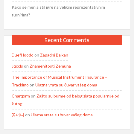
Kako se menja stil igre na velikim reprezentativnim
turnirima?
Recent Comments
DuefHoodo
on
Zapadni Balkan
Jqccls
on
Znamenitosti Zemuna
The Importance of Musical Instrument Insurance –
Trackimo
on
Ulazna vrata su čuvar vašeg doma
Charqxrm
on
Zašto su burme od belog zlata popularnije od
žutog
꽁머니
on
Ulazna vrata su čuvar vašeg doma