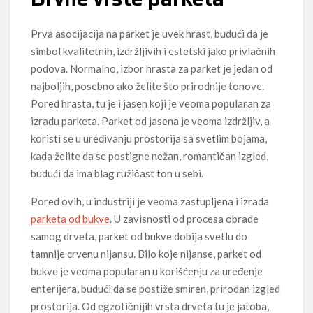
Prva asocijacija na parket je uvek hrast, budući da je
simbol kvalitetnih, izdržljivih i estetski jako privlačnih
podova. Normalno, izbor hrasta za parket je jedan od
najboljih, posebno ako želite što prirodnije tonove.
Pored hrasta, tu je i jasen koji je veoma popularan za
izradu parketa. Parket od jasena je veoma izdržljiv, a
koristi se u uređivanju prostorija sa svetlim bojama,
kada želite da se postigne nežan, romantičan izgled,
budući da ima blag ružičast ton u sebi.
Pored ovih, u industriji je veoma zastupljena i izrada
parketa od bukve
. U zavisnosti od procesa obrade
samog drveta, parket od bukve dobija svetlu do
tamnije crvenu nijansu. Bilo koje nijanse, parket od
bukve je veoma popularan u korišćenju za uređenje
enterijera, budući da se postiže smiren, prirodan izgled
prostorija. Od egzotičnijih vrsta drveta tu je jatoba,