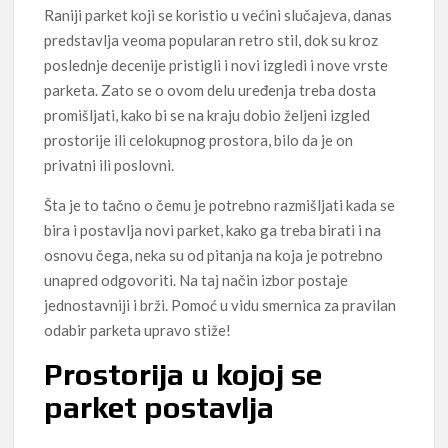
Raniji parket koji se koristio u većini slučajeva, danas
predstavlja veoma popularan retro stil, dok su kroz
poslednje decenije pristigli i novi izgledi i nove vrste
parketa. Zato se o ovom delu uređenja treba dosta
promišljati, kako bi se na kraju dobio željeni izgled
prostorije ili celokupnog prostora, bilo da je on
privatni ili poslovni.
Šta je to tačno o čemu je potrebno razmišljati kada se
bira i postavlja novi parket, kako ga treba birati i na
osnovu čega, neka su od pitanja na koja je potrebno
unapred odgovoriti. Na taj način izbor postaje
jednostavniji i brži. Pomoć u vidu smernica za pravilan
odabir parketa upravo stiže!
Prostorija u kojoj se
parket postavlja