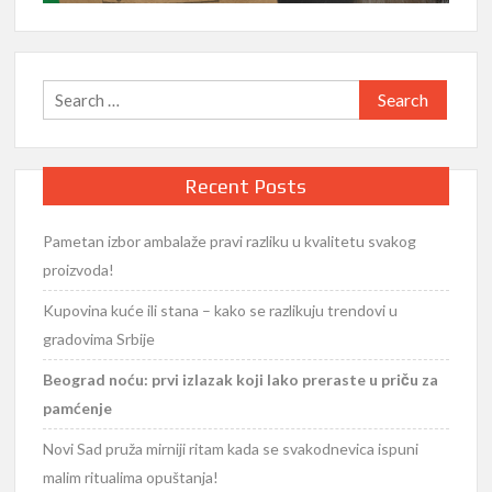
Search
for:
Recent Posts
Pametan izbor ambalaže pravi razliku u kvalitetu svakog
proizvoda!
Kupovina kuće ili stana – kako se razlikuju trendovi u
gradovima Srbije
Beograd noću: prvi izlazak koji lako preraste u priču za
pamćenje
Novi Sad pruža mirniji ritam kada se svakodnevica ispuni
malim ritualima opuštanja!