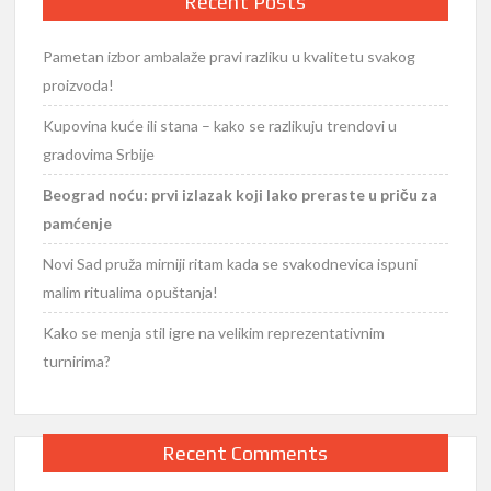
Recent Posts
Pametan izbor ambalaže pravi razliku u kvalitetu svakog
proizvoda!
Kupovina kuće ili stana – kako se razlikuju trendovi u
gradovima Srbije
Beograd noću: prvi izlazak koji lako preraste u priču za
pamćenje
Novi Sad pruža mirniji ritam kada se svakodnevica ispuni
malim ritualima opuštanja!
Kako se menja stil igre na velikim reprezentativnim
turnirima?
Recent Comments