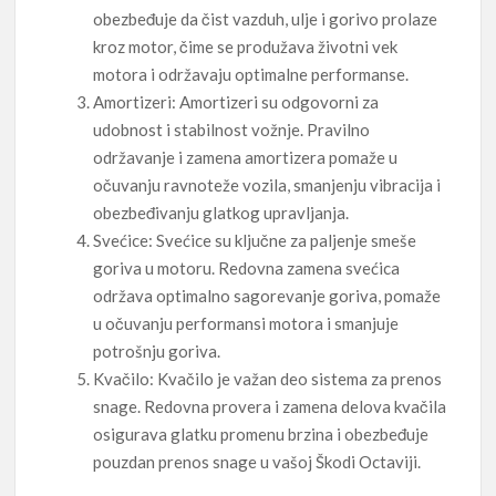
obezbeđuje da čist vazduh, ulje i gorivo prolaze
kroz motor, čime se produžava životni vek
motora i održavaju optimalne performanse.
Amortizeri: Amortizeri su odgovorni za
udobnost i stabilnost vožnje. Pravilno
održavanje i zamena amortizera pomaže u
očuvanju ravnoteže vozila, smanjenju vibracija i
obezbeđivanju glatkog upravljanja.
Svećice: Svećice su ključne za paljenje smeše
goriva u motoru. Redovna zamena svećica
održava optimalno sagorevanje goriva, pomaže
u očuvanju performansi motora i smanjuje
potrošnju goriva.
Kvačilo: Kvačilo je važan deo sistema za prenos
snage. Redovna provera i zamena delova kvačila
osigurava glatku promenu brzina i obezbeđuje
pouzdan prenos snage u vašoj Škodi Octaviji.