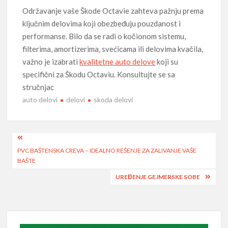
Održavanje vaše Škode Octavie zahteva pažnju prema
ključnim delovima koji obezbeđuju pouzdanost i
performanse. Bilo da se radi o kočionom sistemu,
filterima, amortizerima, svećicama ili delovima kvačila,
važno je izabrati
kvalitetne auto delove
koji su
specifični za Škodu Octaviu. Konsultujte se sa
stručnjac
auto delovi
delovi
skoda delovi
Post
PVC BAŠTENSKA CREVA – IDEALNO REŠENJE ZA ZALIVANJE VAŠE
navigation
BAŠTE
UREĐENJE GEJMERSKE SOBE