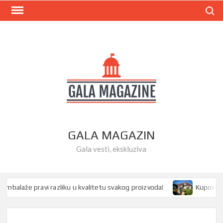
Skip
Search
to
content
GALA MAGAZIN
Gala vesti, ekskluziva
alaže pravi razliku u kvalitetu svakog proizvoda!
Kupovina ku