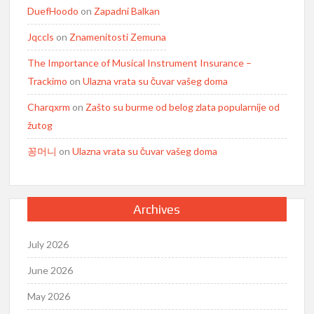
DuefHoodo
on
Zapadni Balkan
Jqccls
on
Znamenitosti Zemuna
The Importance of Musical Instrument Insurance –
Trackimo
on
Ulazna vrata su čuvar vašeg doma
Charqxrm
on
Zašto su burme od belog zlata popularnije od
žutog
꽁머니
on
Ulazna vrata su čuvar vašeg doma
Archives
July 2026
June 2026
May 2026