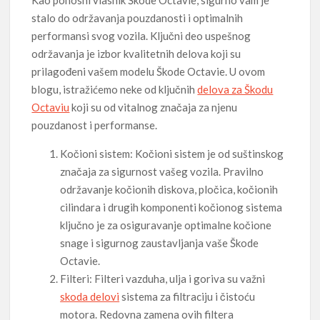
Kao ponosni vlasnik Škode Octavie, sigurno vam je
stalo do održavanja pouzdanosti i optimalnih
performansi svog vozila. Ključni deo uspešnog
održavanja je izbor kvalitetnih delova koji su
prilagođeni vašem modelu Škode Octavie. U ovom
blogu, istražićemo neke od ključnih
delova za Škodu
Octaviu
koji su od vitalnog značaja za njenu
pouzdanost i performanse.
Kočioni sistem: Kočioni sistem je od suštinskog
značaja za sigurnost vašeg vozila. Pravilno
održavanje kočionih diskova, pločica, kočionih
cilindara i drugih komponenti kočionog sistema
ključno je za osiguravanje optimalne kočione
snage i sigurnog zaustavljanja vaše Škode
Octavie.
Filteri: Filteri vazduha, ulja i goriva su važni
skoda delovi
sistema za filtraciju i čistoću
motora. Redovna zamena ovih filtera