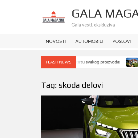
Skip
GALA MAGA
to
content
Gala vesti, ekskluziva
NOVOSTI
AUTOMOBILI
POSLOVI
bor ambalaže pravi razliku u kvalitetu svakog proizvoda!
Kupov
FLASH NEWS
Tag:
skoda delovi