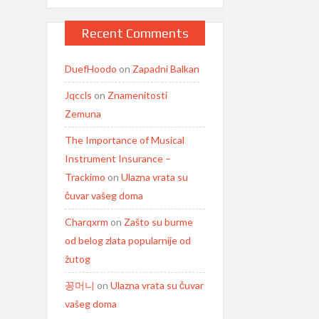
Recent Comments
DuefHoodo
on
Zapadni Balkan
Jqccls
on
Znamenitosti
Zemuna
The Importance of Musical
Instrument Insurance –
Trackimo
on
Ulazna vrata su
čuvar vašeg doma
Charqxrm
on
Zašto su burme
od belog zlata popularnije od
žutog
꽁머니
on
Ulazna vrata su čuvar
vašeg doma