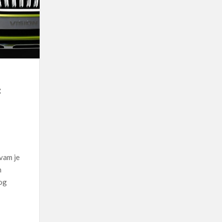
:
vam je
h
nog
u