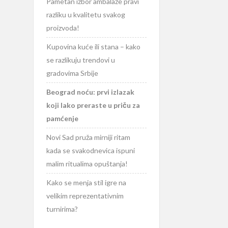
Pametan izbor ambalaže pravi
razliku u kvalitetu svakog
proizvoda!
Kupovina kuće ili stana – kako
se razlikuju trendovi u
gradovima Srbije
Beograd noću: prvi izlazak
koji lako preraste u priču za
pamćenje
Novi Sad pruža mirniji ritam
kada se svakodnevica ispuni
malim ritualima opuštanja!
Kako se menja stil igre na
velikim reprezentativnim
turnirima?