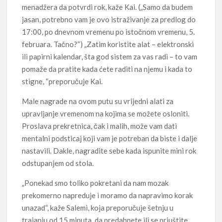
menadžera da potvrdi rok, kaže Kai. („Samo da budem
jasan, potrebno vam je ovo istraživanje za predlog do
17:00, po dnevnom vremenu po istočnom vremenu, 5.
februara. Tačno?“) „Zatim koristite alat – elektronski
ili papirni kalendar, šta god sistem za vas radi – to vam
pomaže da pratite kada ćete raditi na njemu i kada to
stigne, “preporučuje Kai.
Male nagrade na ovom putu su vrijedni alati za
upravljanje vremenom na kojima se možete osloniti.
Proslava prekretnica, čak i malih, može vam dati
mentalni podsticaj koji vam je potreban da biste i dalje
nastavili. Dakle, nagradite sebe kada ispunite mini rok
odstupanjem od stola.
„Ponekad smo toliko pokretani da nam mozak
prekomerno napreduje i moramo da napravimo korak
unazad“, kaže Salemi, koja preporučuje šetnju u
trajanju od 15 minuta, da predahnete ili se priuštite