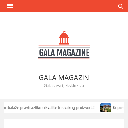
Skip
Search
to
content
GALA MAGAZIN
Gala vesti, ekskluziva
alaže pravi razliku u kvalitetu svakog proizvoda!
Kupovina ku