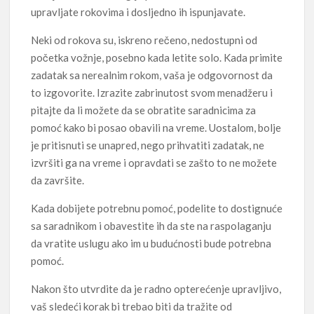
upravljate rokovima i dosljedno ih ispunjavate.
Neki od rokova su, iskreno rečeno, nedostupni od
početka vožnje, posebno kada letite solo. Kada primite
zadatak sa nerealnim rokom, vaša je odgovornost da
to izgovorite. Izrazite zabrinutost svom menadžeru i
pitajte da li možete da se obratite saradnicima za
pomoć kako bi posao obavili na vreme. Uostalom, bolje
je pritisnuti se unapred, nego prihvatiti zadatak, ne
izvršiti ga na vreme i opravdati se zašto to ne možete
da završite.
Kada dobijete potrebnu pomoć, podelite to dostignuće
sa saradnikom i obavestite ih da ste na raspolaganju
da vratite uslugu ako im u budućnosti bude potrebna
pomoć.
Nakon što utvrdite da je radno opterećenje upravljivo,
vaš sledeći korak bi trebao biti da tražite od