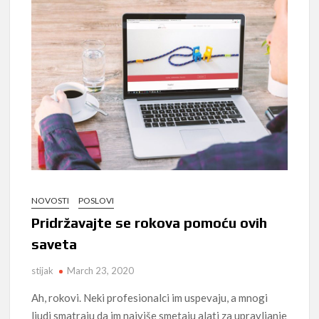
NOVOSTI
POSLOVI
Pridržavajte se rokova pomoću ovih
saveta
stijak
March 23, 2020
Ah, rokovi. Neki profesionalci im uspevaju, a mnogi
ljudi smatraju da im najviše smetaju alati za upravljanje