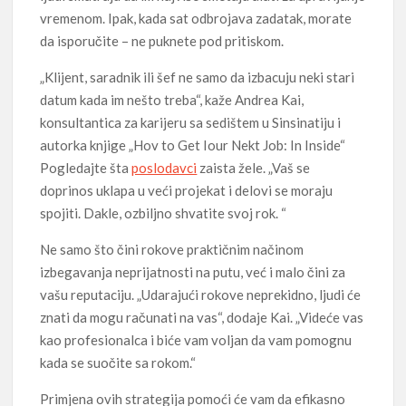
vremenom. Ipak, kada sat odbrojava zadatak, morate
da isporučite – ne puknete pod pritiskom.
„Klijent, saradnik ili šef ne samo da izbacuju neki stari
datum kada im nešto treba“, kaže Andrea Kai,
konsultantica za karijeru sa sedištem u Sinsinatiju i
autorka knjige „Hov to Get Iour Nekt Job: In Inside“
Pogledajte šta
poslodavci
zaista žele. „Vaš se
doprinos uklapa u veći projekat i delovi se moraju
spojiti. Dakle, ozbiljno shvatite svoj rok. “
Ne samo što čini rokove praktičnim načinom
izbegavanja neprijatnosti na putu, već i malo čini za
vašu reputaciju. „Udarajući rokove neprekidno, ljudi će
znati da mogu računati na vas“, dodaje Kai. „Videće vas
kao profesionalca i biće vam voljan da vam pomognu
kada se suočite sa rokom.“
Primjena ovih strategija pomoći će vam da efikasno