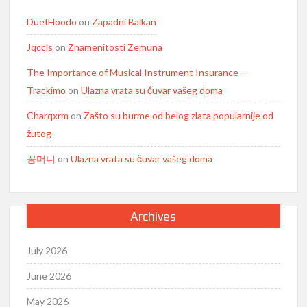
DuefHoodo
on
Zapadni Balkan
Jqccls
on
Znamenitosti Zemuna
The Importance of Musical Instrument Insurance –
Trackimo
on
Ulazna vrata su čuvar vašeg doma
Charqxrm
on
Zašto su burme od belog zlata popularnije od
žutog
꽁머니
on
Ulazna vrata su čuvar vašeg doma
Archives
July 2026
June 2026
May 2026