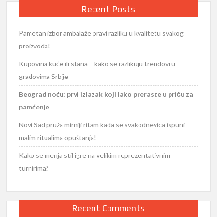
Recent Posts
Pametan izbor ambalaže pravi razliku u kvalitetu svakog
proizvoda!
Kupovina kuće ili stana – kako se razlikuju trendovi u
gradovima Srbije
Beograd noću: prvi izlazak koji lako preraste u priču za
pamćenje
Novi Sad pruža mirniji ritam kada se svakodnevica ispuni
malim ritualima opuštanja!
Kako se menja stil igre na velikim reprezentativnim
turnirima?
Recent Comments