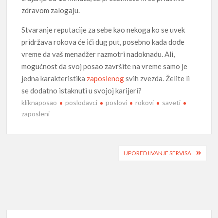
zdravom zalogaju.
Stvaranje reputacije za sebe kao nekoga ko se uvek
pridržava rokova će ići dug put, posebno kada dođe
vreme da vaš menadžer razmotri nadoknadu. Ali,
mogućnost da svoj posao završite na vreme samo je
jedna karakteristika
zaposlenog
svih zvezda. Želite li
se dodatno istaknuti u svojoj karijeri?
kliknaposao
poslodavci
poslovi
rokovi
saveti
zaposleni
Post
UPOREDJIVANJE SERVISA
navigation