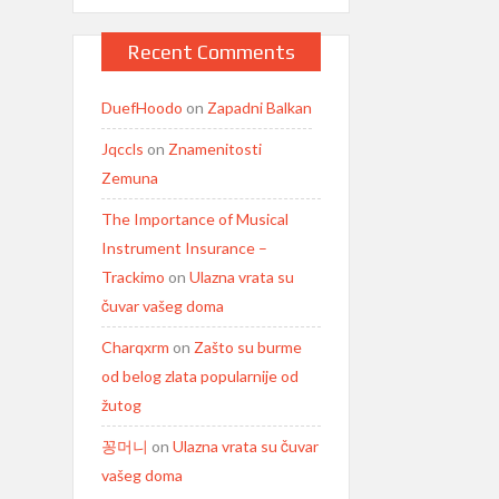
Recent Comments
DuefHoodo
on
Zapadni Balkan
Jqccls
on
Znamenitosti
Zemuna
The Importance of Musical
Instrument Insurance –
Trackimo
on
Ulazna vrata su
čuvar vašeg doma
Charqxrm
on
Zašto su burme
od belog zlata popularnije od
žutog
꽁머니
on
Ulazna vrata su čuvar
vašeg doma