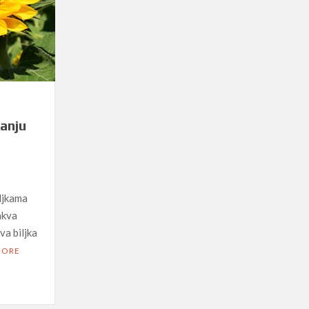
kanju
iljkama
takva
va biljka
MORE