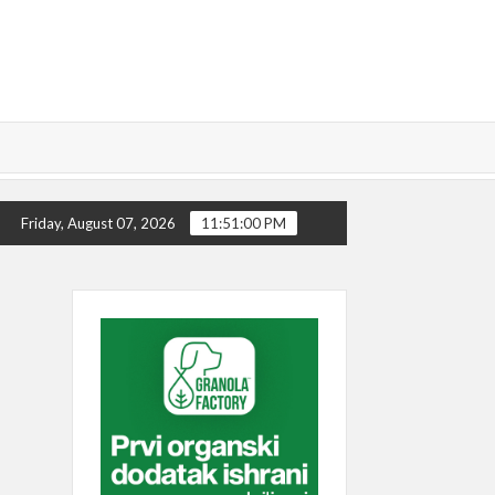
ograd noću: prvi izlazak koji lako preraste u priču za pamćenje
Friday, August 07, 2026
11:51:01 PM