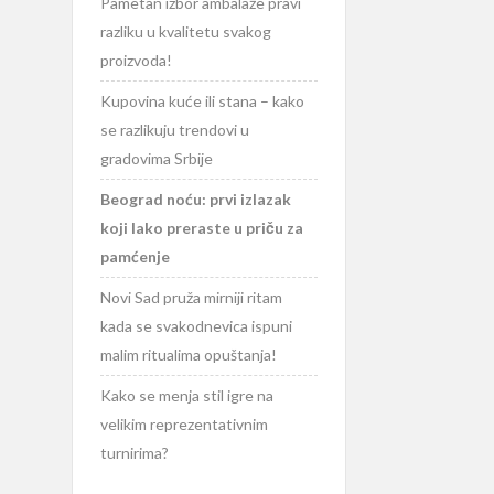
Pametan izbor ambalaže pravi
razliku u kvalitetu svakog
proizvoda!
Kupovina kuće ili stana – kako
se razlikuju trendovi u
gradovima Srbije
Beograd noću: prvi izlazak
koji lako preraste u priču za
pamćenje
Novi Sad pruža mirniji ritam
kada se svakodnevica ispuni
malim ritualima opuštanja!
Kako se menja stil igre na
velikim reprezentativnim
turnirima?