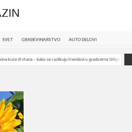
ZIN
SVET
GRAĐEVINARSTVO
AUTO DELOVI
će ili stana – kako se razlikuju trendovi u gradovima Srbije
Be