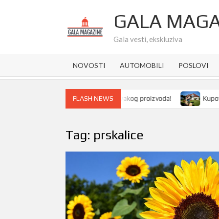
Skip
GALA MAGA
to
content
Gala vesti, ekskluziva
NOVOSTI
AUTOMOBILI
POSLOVI
balaže pravi razliku u kvalitetu svakog proizvoda!
Kupovina ku
FLASH NEWS
Tag:
prskalice