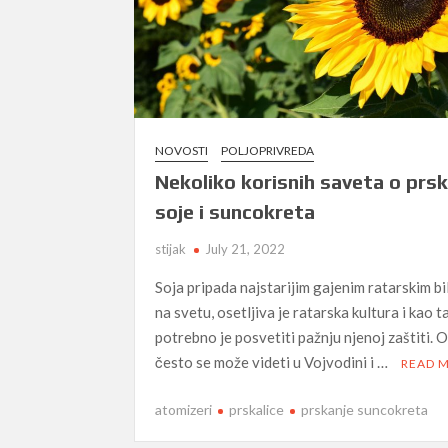
NOVOSTI
POLJOPRIVREDA
Nekoliko korisnih saveta o prs
soje i suncokreta
stijak
July 21, 2022
Soja pripada najstarijim gajenim ratarskim b
na svetu, osetljiva je ratarska kultura i kao 
potrebno je posvetiti pažnju njenoj zaštiti. O
često se može videti u Vojvodini i …
READ 
atomizeri
prskalice
prskanje suncokreta