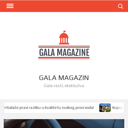
Skip
Search
to
content
GALA MAGAZIN
Gala vesti, ekskluziva
laže pravi razliku u kvalitetu svakog proizvoda!
Kupovina kuće