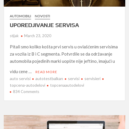
AUTOMOBILI
NOVOSTI
UPOREDJIVANJE SERVISA
stijak
March 23, 2020
Pitali smo koliko košta prvi servis u ovlašćenim servisima
za vozila iz B i C segmenta. Potvrdile se da održavanje
automobila pojedinih marki uopšte nije jeftino, imajući u
vidu cene …
READ MORE
auto servisi
autotestbalkan
servisi
servisieri
topcena-autodelovi
topcenaautodelovi
on
834 Comments
UPOREDJIVANJE
SERVISA