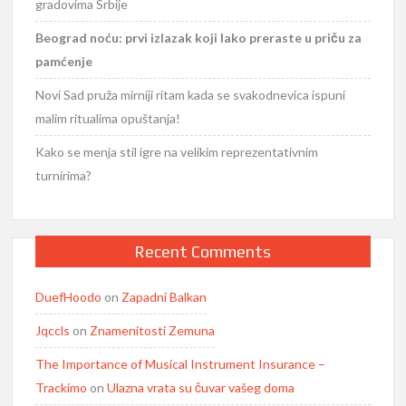
gradovima Srbije
Beograd noću: prvi izlazak koji lako preraste u priču za
pamćenje
Novi Sad pruža mirniji ritam kada se svakodnevica ispuni
malim ritualima opuštanja!
Kako se menja stil igre na velikim reprezentativnim
turnirima?
Recent Comments
DuefHoodo
on
Zapadni Balkan
Jqccls
on
Znamenitosti Zemuna
The Importance of Musical Instrument Insurance –
Trackimo
on
Ulazna vrata su čuvar vašeg doma