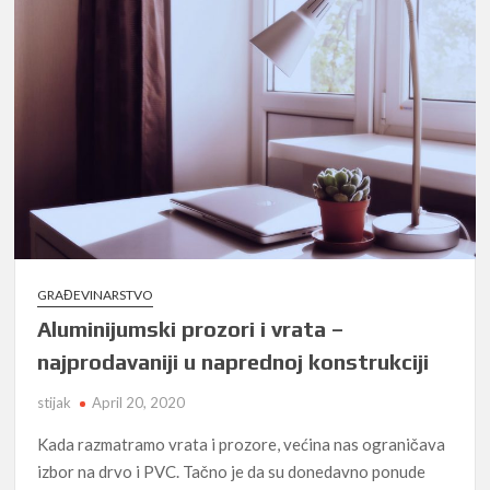
GLC
je
na
prvom
mestu
GRAĐEVINARSTVO
Aluminijumski prozori i vrata –
najprodavaniji u naprednoj konstrukciji
stijak
April 20, 2020
Kada razmatramo vrata i prozore, većina nas ograničava
izbor na drvo i PVC. Tačno je da su donedavno ponude