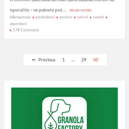
isporučite – ne puknete pod …
READ MORE
kliknaposao
poslodavci
poslovi
rokovi
saveti
zaposleni
on
578 Comments
Pridržavajte
se
rokova
pomoću
Posts
Previous
1
…
29
30
ovih
pagination
saveta