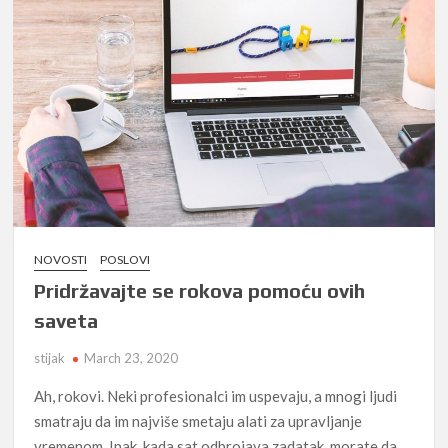
NOVOSTI
POSLOVI
Pridržavajte se rokova pomoću ovih
saveta
stijak
March 23, 2020
Ah, rokovi. Neki profesionalci im uspevaju, a mnogi ljudi
smatraju da im najviše smetaju alati za upravljanje
vremenom. Ipak, kada sat odbrojava zadatak, morate da