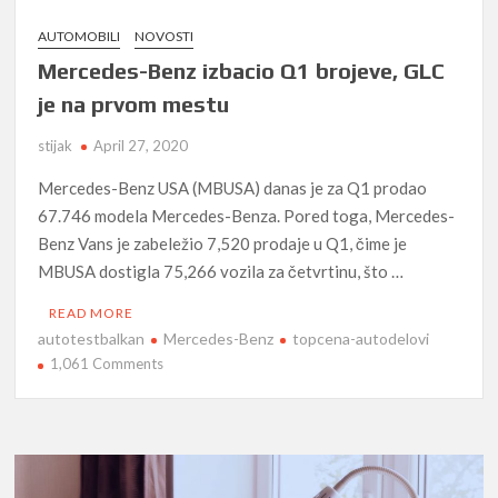
AUTOMOBILI
NOVOSTI
Mercedes-Benz izbacio Q1 brojeve, GLC
je na prvom mestu
stijak
April 27, 2020
Mercedes-Benz USA (MBUSA) danas je za Q1 prodao
67.746 modela Mercedes-Benza. Pored toga, Mercedes-
Benz Vans je zabeležio 7,520 prodaje u Q1, čime je
MBUSA dostigla 75,266 vozila za četvrtinu, što …
READ MORE
autotestbalkan
Mercedes-Benz
topcena-autodelovi
on
1,061 Comments
Mercedes-
Benz
izbacio
Q1
brojeve,