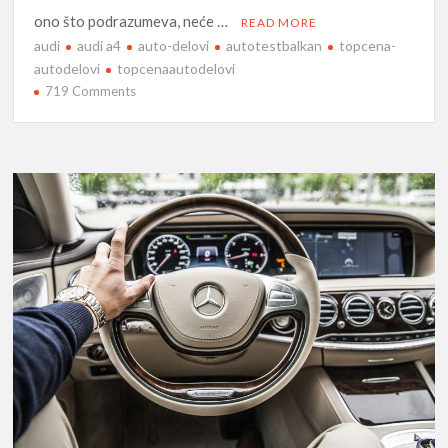
ono što podrazumeva, neće …
READ MORE
audi
audi a4
auto-delovi
autotestbalkan
topcena-
autodelovi
topcenaautodelovi
on
719 Comments
2015
Audi
A4
Pregled