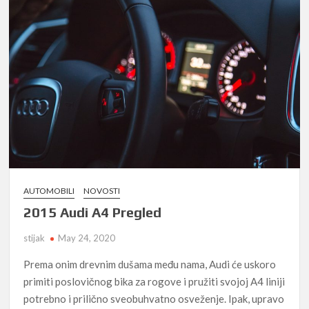
AUTOMOBILI
NOVOSTI
2015 Audi A4 Pregled
stijak
May 24, 2020
Prema onim drevnim dušama među nama, Audi će uskoro
primiti poslovičnog bika za rogove i pružiti svojoj A4 liniji
potrebno i prilično sveobuhvatno osveženje. Ipak, upravo