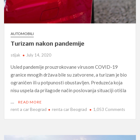
AUTOMOBILI
Turizam nakon pandemije
stijak
July 14, 2020
Usled pandemije prouzrokovane virusom COVID-19
granice mnogih država bile su zatvorene, a turizam je bio
ograničen ili u potpunosti obustavljen. Preduzeća koja
nisu uspela da prilagode način poslovanja situaciji otišla
…
READ MORE
rent a car Beograd
renta car Beograd
on
1,053 Comments
Turizam
nakon
pandemi