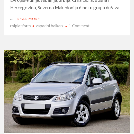
Evropske unije. Albanija, Srbija, Crna Gora, Bosna i
Hercegovina, Severna Makedonija čine tu grupa država.
…
READ MORE
rolplatform
zapadni balkan
on
1 Comment
Zapadni
Balkan