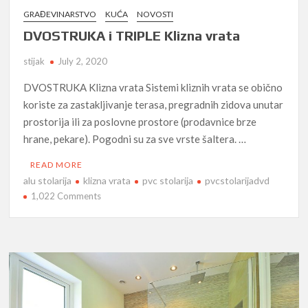
GRAĐEVINARSTVO
KUĆA
NOVOSTI
DVOSTRUKA i TRIPLE Klizna vrata
stijak
July 2, 2020
DVOSTRUKA Klizna vrata Sistemi kliznih vrata se obično
koriste za zastakljivanje terasa, pregradnih zidova unutar
prostorija ili za poslovne prostore (prodavnice brze
hrane, pekare). Pogodni su za sve vrste šaltera. …
READ MORE
alu stolarija
klizna vrata
pvc stolarija
pvcstolarijadvd
on
1,022 Comments
DVOSTRUKA
i
TRIPLE
Klizna
vrata