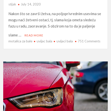
stijak
July 14, 2020
Nakon što se završi žetva, na poljoprivrednim usevima se
mogu naći žetveni ostaci, tj. slama koja ometa sledeću
fazu u radu, zaoravanje. S obzirom na to da je paljenje
slame …
READ MORE
motalica za bale
uvijac bala
uvijaci bala
on
751 Comments
Raznoli
primen
presov
slame