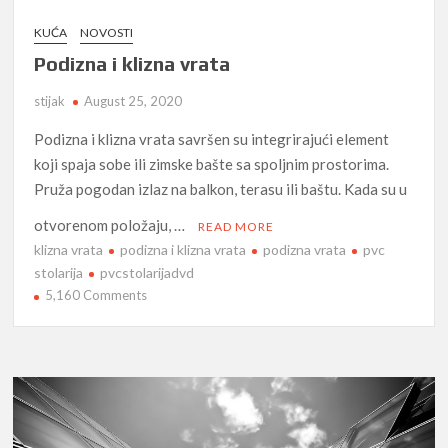
KUĆA
NOVOSTI
Podizna i klizna vrata
stijak
August 25, 2020
Podizna i klizna vrata savršen su integrirajući element
koji spaja sobe ili zimske bašte sa spoljnim prostorima.
Pruža pogodan izlaz na balkon, terasu ili baštu. Kada su u
otvorenom položaju, …
READ MORE
klizna vrata
podizna i klizna vrata
podizna vrata
pvc
stolarija
pvcstolarijadvd
on
5,160 Comments
Podizna
i
klizna
vrata