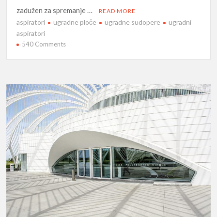
zadužen za spremanje …
READ MORE
aspiratori
ugradne ploče
ugradne sudopere
ugradni
aspiratori
on
540 Comments
Uređenje
male
kuhinje