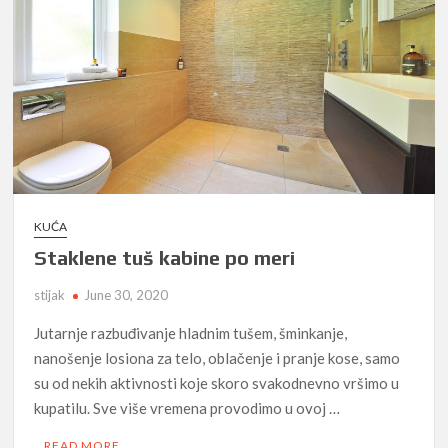
KUĆA
Staklene tuš kabine po meri
stijak
June 30, 2020
Jutarnje razbuđivanje hladnim tušem, šminkanje,
nanošenje losiona za telo, oblačenje i pranje kose, samo
su od nekih aktivnosti koje skoro svakodnevno vršimo u
kupatilu. Sve više vremena provodimo u ovoj …
READ MORE