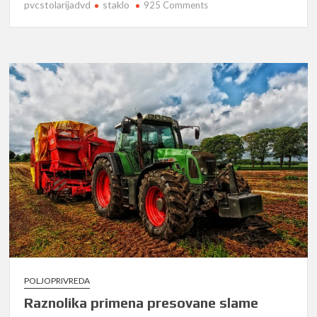
pvcstolarijadvd
staklo
on
925 Comments
Ojačano
staklo
POLJOPRIVREDA
Raznolika primena presovane slame