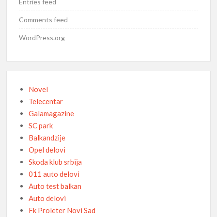
Entries feed
Comments feed
WordPress.org
Novel
Telecentar
Galamagazine
SC park
Balkandzije
Opel delovi
Skoda klub srbija
011 auto delovi
Auto test balkan
Auto delovi
Fk Proleter Novi Sad