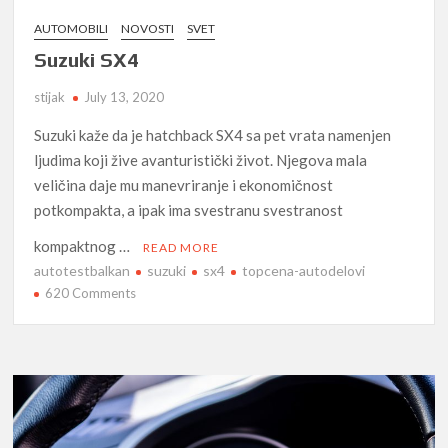
AUTOMOBILI
NOVOSTI
SVET
Suzuki SX4
stijak
July 13, 2020
Suzuki kaže da je hatchback SX4 sa pet vrata namenjen
ljudima koji žive avanturistički život. Njegova mala
veličina daje mu manevriranje i ekonomičnost
potkompakta, a ipak ima svestranu svestranost
kompaktnog …
READ MORE
autotestbalkan
suzuki
sx4
topcena-autodelovi
on
620 Comments
Suzuki
SX4