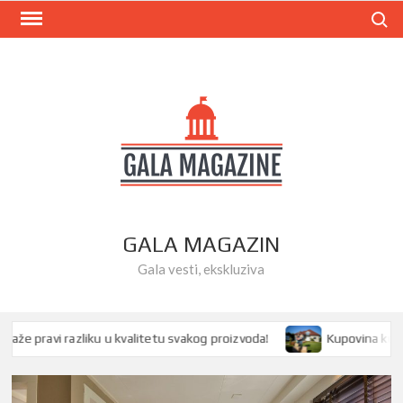
Skip
Search
to
content
GALA MAGAZIN
Gala vesti, ekskluziva
avi razliku u kvalitetu svakog proizvoda!
Kupovina kuće ili st