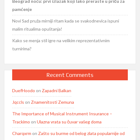
Beograd noću: prvi izlazak koji lako preraste u priču za
pamćenje
Novi Sad pruža mirniji ritam kada se svakodnevica ispuni
malim ritualima opuštanja!
Kako se menja stil igre na velikim reprezentativnim
turnirima?
Recent Comments
DuefHoodo
on
Zapadni Balkan
Jqccls
on
Znamenitosti Zemuna
The Importance of Musical Instrument Insurance –
Trackimo
on
Ulazna vrata su čuvar vašeg doma
Charqxrm
on
Zašto su burme od belog zlata popularnije od